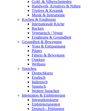
Gold- & Silberschmieden
Handwerk, Kreatives & Nähen
Töpfern & Keramik
Musik & Instrumente
Kochen & Ernährung
Internationale Küche
Backen
Vegetarisch / Vegan
Ernährung & Gesundheit
Gesundheit & Bewegung
Yoga & Entspannung
Pilates
Fitness & Bewegung
Outdoor
Wellpass
Sprachen
Deutschkurse
Englisch
Italienisch
Spanisch
Weitere Sprachen
Integration & Einbürgerung
Integrationskurse
Einbürgerungstest
Deutsch - Prüfungen