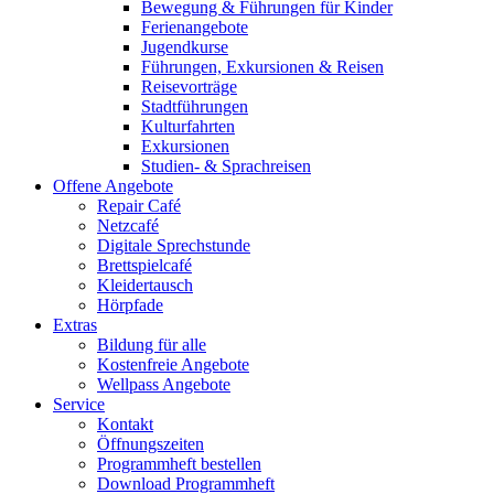
Bewegung & Führungen für Kinder
Ferienangebote
Jugendkurse
Führungen, Exkursionen & Reisen
Reisevorträge
Stadtführungen
Kulturfahrten
Exkursionen
Studien- & Sprachreisen
Offene Angebote
Repair Café
Netzcafé
Digitale Sprechstunde
Brettspielcafé
Kleidertausch
Hörpfade
Extras
Bildung für alle
Kostenfreie Angebote
Wellpass Angebote
Service
Kontakt
Öffnungszeiten
Programmheft bestellen
Download Programmheft