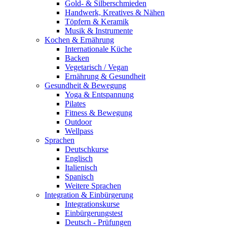
Gold- & Silberschmieden
Handwerk, Kreatives & Nähen
Töpfern & Keramik
Musik & Instrumente
Kochen & Ernährung
Internationale Küche
Backen
Vegetarisch / Vegan
Ernährung & Gesundheit
Gesundheit & Bewegung
Yoga & Entspannung
Pilates
Fitness & Bewegung
Outdoor
Wellpass
Sprachen
Deutschkurse
Englisch
Italienisch
Spanisch
Weitere Sprachen
Integration & Einbürgerung
Integrationskurse
Einbürgerungstest
Deutsch - Prüfungen