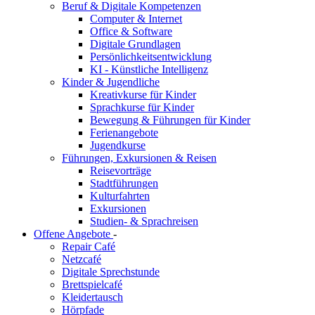
Beruf & Digitale Kompetenzen
Computer & Internet
Office & Software
Digitale Grundlagen
Persönlichkeitsentwicklung
KI - Künstliche Intelligenz
Kinder & Jugendliche
Kreativkurse für Kinder
Sprachkurse für Kinder
Bewegung & Führungen für Kinder
Ferienangebote
Jugendkurse
Führungen, Exkursionen & Reisen
Reisevorträge
Stadtführungen
Kulturfahrten
Exkursionen
Studien- & Sprachreisen
Offene Angebote
-
Repair Café
Netzcafé
Digitale Sprechstunde
Brettspielcafé
Kleidertausch
Hörpfade