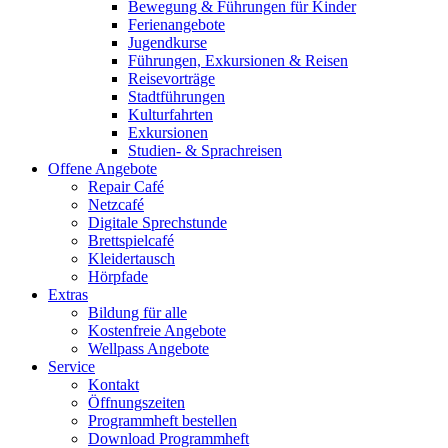
Bewegung & Führungen für Kinder
Ferienangebote
Jugendkurse
Führungen, Exkursionen & Reisen
Reisevorträge
Stadtführungen
Kulturfahrten
Exkursionen
Studien- & Sprachreisen
Offene Angebote
Repair Café
Netzcafé
Digitale Sprechstunde
Brettspielcafé
Kleidertausch
Hörpfade
Extras
Bildung für alle
Kostenfreie Angebote
Wellpass Angebote
Service
Kontakt
Öffnungszeiten
Programmheft bestellen
Download Programmheft