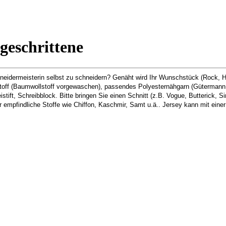
eschrittene
hneidermeisterin selbst zu schneidern? Genäht wird Ihr Wunschstück (Rock, H
Stoff (Baumwollstoff vorgewaschen), passendes Polyesternähgarn (Güterman
istift, Schreibblock. Bitte bringen Sie einen Schnitt (z.B. Vogue, Butterick, S
 empfindliche Stoffe wie Chiffon, Kaschmir, Samt u.ä.. Jersey kann mit einer 