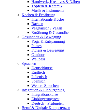
Handwerk, Kreatives & Nähen
Töpfern & Keramik
Musik & Instrumente
Kochen & Ernährung
Internationale Küche
Backen
Vegetarisch / Vegan
Ernährung & Gesundheit
Gesundheit & Bewegung
Yoga & Entspannung
Pilates
Fitness & Bewegung
Outdoor
Wellpass
Sprachen
Deutschkurse
Englisch
Italienisch
Spanisch
Weitere Sprachen
Integration & Einbürgerung
Integrationskurse
Einbürgerungstest
Deutsch - Prüfungen
Beruf & Digitale Kompetenzen