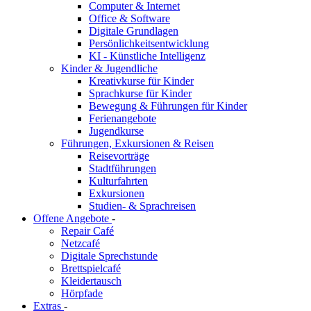
Computer & Internet
Office & Software
Digitale Grundlagen
Persönlichkeitsentwicklung
KI - Künstliche Intelligenz
Kinder & Jugendliche
Kreativkurse für Kinder
Sprachkurse für Kinder
Bewegung & Führungen für Kinder
Ferienangebote
Jugendkurse
Führungen, Exkursionen & Reisen
Reisevorträge
Stadtführungen
Kulturfahrten
Exkursionen
Studien- & Sprachreisen
Offene Angebote
-
Repair Café
Netzcafé
Digitale Sprechstunde
Brettspielcafé
Kleidertausch
Hörpfade
Extras
-