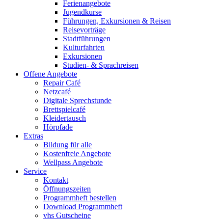
Ferienangebote
Jugendkurse
Führungen, Exkursionen & Reisen
Reisevorträge
Stadtführungen
Kulturfahrten
Exkursionen
Studien- & Sprachreisen
Offene Angebote
Repair Café
Netzcafé
Digitale Sprechstunde
Brettspielcafé
Kleidertausch
Hörpfade
Extras
Bildung für alle
Kostenfreie Angebote
Wellpass Angebote
Service
Kontakt
Öffnungszeiten
Programmheft bestellen
Download Programmheft
vhs Gutscheine