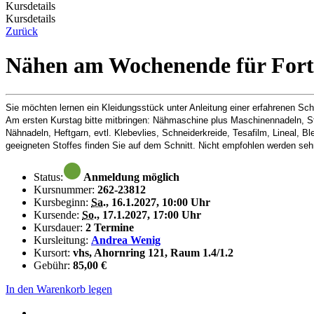
Kursdetails
Kursdetails
Zurück
Nähen am Wochenende für Fortg
Sie möchten lernen ein Kleidungsstück unter Anleitung einer erfahrenen Sc
Am ersten Kurstag bitte mitbringen: Nähmaschine plus Maschinennadeln, 
Nähnadeln, Heftgarn, evtl. Klebevlies, Schneiderkreide, Tesafilm, Lineal, Ble
geeigneten Stoffes finden Sie auf dem Schnitt. Nicht empfohlen werden sehr
Status:
Anmeldung möglich
Kursnummer:
262-23812
Kursbeginn:
Sa.
, 16.1.2027, 10:00 Uhr
Kursende:
So.
, 17.1.2027, 17:00 Uhr
Kursdauer:
2 Termine
Kursleitung:
Andrea Wenig
Kursort:
vhs, Ahornring 121, Raum 1.4/1.2
Gebühr:
85,00 €
In den Warenkorb legen