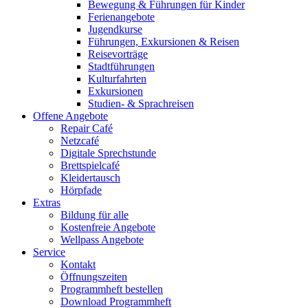
Bewegung & Führungen für Kinder
Ferienangebote
Jugendkurse
Führungen, Exkursionen & Reisen
Reisevorträge
Stadtführungen
Kulturfahrten
Exkursionen
Studien- & Sprachreisen
Offene Angebote
Repair Café
Netzcafé
Digitale Sprechstunde
Brettspielcafé
Kleidertausch
Hörpfade
Extras
Bildung für alle
Kostenfreie Angebote
Wellpass Angebote
Service
Kontakt
Öffnungszeiten
Programmheft bestellen
Download Programmheft