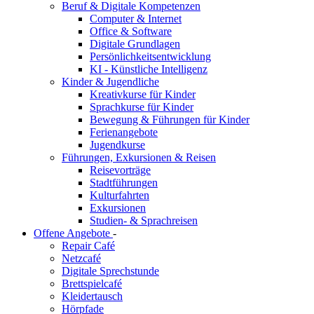
Beruf & Digitale Kompetenzen
Computer & Internet
Office & Software
Digitale Grundlagen
Persönlichkeitsentwicklung
KI - Künstliche Intelligenz
Kinder & Jugendliche
Kreativkurse für Kinder
Sprachkurse für Kinder
Bewegung & Führungen für Kinder
Ferienangebote
Jugendkurse
Führungen, Exkursionen & Reisen
Reisevorträge
Stadtführungen
Kulturfahrten
Exkursionen
Studien- & Sprachreisen
Offene Angebote
-
Repair Café
Netzcafé
Digitale Sprechstunde
Brettspielcafé
Kleidertausch
Hörpfade