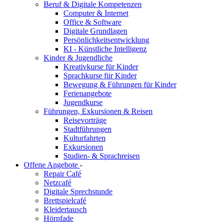
Beruf & Digitale Kompetenzen
Computer & Internet
Office & Software
Digitale Grundlagen
Persönlichkeitsentwicklung
KI - Künstliche Intelligenz
Kinder & Jugendliche
Kreativkurse für Kinder
Sprachkurse für Kinder
Bewegung & Führungen für Kinder
Ferienangebote
Jugendkurse
Führungen, Exkursionen & Reisen
Reisevorträge
Stadtführungen
Kulturfahrten
Exkursionen
Studien- & Sprachreisen
Offene Angebote
-
Repair Café
Netzcafé
Digitale Sprechstunde
Brettspielcafé
Kleidertausch
Hörpfade