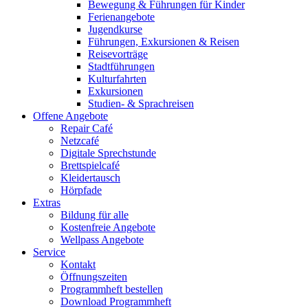
Bewegung & Führungen für Kinder
Ferienangebote
Jugendkurse
Führungen, Exkursionen & Reisen
Reisevorträge
Stadtführungen
Kulturfahrten
Exkursionen
Studien- & Sprachreisen
Offene Angebote
Repair Café
Netzcafé
Digitale Sprechstunde
Brettspielcafé
Kleidertausch
Hörpfade
Extras
Bildung für alle
Kostenfreie Angebote
Wellpass Angebote
Service
Kontakt
Öffnungszeiten
Programmheft bestellen
Download Programmheft