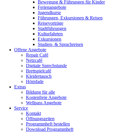
Bewegung & Führungen für Kinder
Ferienangebote
Jugendkurse
Führungen, Exkursionen & Reisen
Reisevorträge
Stadtführungen
Kulturfahrten
Exkursionen
Studien- & Sprachreisen
Offene Angebote
Repair Café
Netzcafé
Digitale Sprechstunde
Brettspielcafé
Kleidertausch
Hörpfade
Extras
Bildung für alle
Kostenfreie Angebote
Wellpass Angebote
Service
Kontakt
Öffnungszeiten
Programmheft bestellen
Download Programmheft