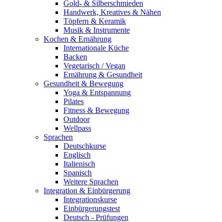
Gold- & Silberschmieden
Handwerk, Kreatives & Nähen
Töpfern & Keramik
Musik & Instrumente
Kochen & Ernährung
Internationale Küche
Backen
Vegetarisch / Vegan
Ernährung & Gesundheit
Gesundheit & Bewegung
Yoga & Entspannung
Pilates
Fitness & Bewegung
Outdoor
Wellpass
Sprachen
Deutschkurse
Englisch
Italienisch
Spanisch
Weitere Sprachen
Integration & Einbürgerung
Integrationskurse
Einbürgerungstest
Deutsch - Prüfungen