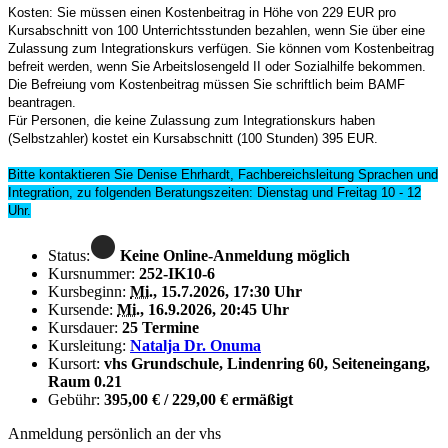
Kosten: Sie müssen einen Kostenbeitrag in Höhe von 229 EUR pro
Kursabschnitt von 100 Unterrichtsstunden bezahlen, wenn Sie über eine
Zulassung zum Integrationskurs verfügen. Sie können vom Kostenbeitrag
befreit werden, wenn Sie Arbeitslosengeld II oder Sozialhilfe bekommen.
Die Befreiung vom Kostenbeitrag müssen Sie schriftlich beim BAMF
beantragen.
Für Personen, die keine Zulassung zum Integrationskurs haben
(Selbstzahler) kostet ein Kursabschnitt (100 Stunden) 395 EUR.
Bitte kontaktieren Sie Denise Ehrhardt, Fachbereichsleitung Sprachen und
Integration, zu folgenden Beratungszeiten: Dienstag und Freitag 10 - 12
Uhr.
Status:
Keine Online-Anmeldung möglich
Kursnummer:
252-IK10-6
Kursbeginn:
Mi.
, 15.7.2026, 17:30 Uhr
Kursende:
Mi.
, 16.9.2026, 20:45 Uhr
Kursdauer:
25 Termine
Kursleitung:
Natalja Dr. Onuma
Kursort:
vhs Grundschule, Lindenring 60, Seiteneingang,
Raum 0.21
Gebühr:
395,00 € / 229,00 € ermäßigt
Anmeldung persönlich an der vhs