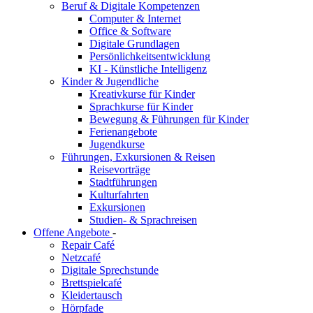
Beruf & Digitale Kompetenzen
Computer & Internet
Office & Software
Digitale Grundlagen
Persönlichkeitsentwicklung
KI - Künstliche Intelligenz
Kinder & Jugendliche
Kreativkurse für Kinder
Sprachkurse für Kinder
Bewegung & Führungen für Kinder
Ferienangebote
Jugendkurse
Führungen, Exkursionen & Reisen
Reisevorträge
Stadtführungen
Kulturfahrten
Exkursionen
Studien- & Sprachreisen
Offene Angebote
-
Repair Café
Netzcafé
Digitale Sprechstunde
Brettspielcafé
Kleidertausch
Hörpfade