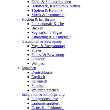
Gold- & Silberschmieden
Handwerk, Kreatives & Nähen
Töpfern & Keramik
Musik & Instrumente
Kochen & Ernährung
Internationale Küche
Backen
Vegetarisch / Vegan
Ernährung & Gesundheit
Gesundheit & Bewegung
Yoga & Entspannung
Pilates
Fitness & Bewegung
Outdoor
Wellpass
Sprachen
Deutschkurse
Englisch
Italienisch
Spanisch
Weitere Sprachen
Integration & Einbürgerung
Integrationskurse
Einbürgerungstest
Deutsch - Prüfungen