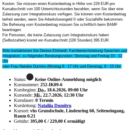
Kosten: Sie müssen einen Kostenbeitrag in Höhe von 229 EUR pro
Kursabschnitt von 100 Unterrichtsstunden bezahlen, wenn Sie über eine
Zulassung zum Integrationskurs verfügen. Sie können vom Kostenbeitrag
befreit werden, wenn Sie Arbeitslosengeld II oder Sozialhilfe bekommen.
Die Befreiung vom Kostenbeitrag müssen Sie schriftlich beim BAMF
beantragen.
Für Personen, die keine Zulassung zum Integrationskurs haben
(Selbstzahler) kostet ein Kursabschnitt (100 Stunden) 395 EUR.
Bitte kontaktieren Sie Denise Ehrhardt, Fachbereichsleitung Sprachen und
Integration, zu folgenden Beratungszeiten: Dienstag und Freitag 10 - 12
Uhr
oder Frau Nataliie Dumitru (Montag 9 - 17 Uhr und Dienstag, 9 - 15 Uhr.
Status:
Keine Online-Anmeldung möglich
Kursnummer:
252-IK09-6
Kursbeginn:
Do.
, 18.6.2026, 09:00 Uhr
Kursende:
Mi.
, 22.7.2026, 12:30 Uhr
Kursdauer:
0 Termin
Kursleitung:
Nataliia Dumitru
Kursort:
vhs Grundschule, Lindenring 60, Seiteneingang,
Raum 0.21
Gebühr:
395,00 € / 229,00 € ermäßigt