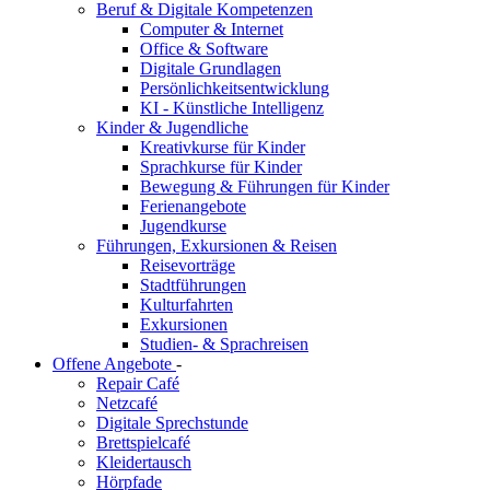
Beruf & Digitale Kompetenzen
Computer & Internet
Office & Software
Digitale Grundlagen
Persönlichkeitsentwicklung
KI - Künstliche Intelligenz
Kinder & Jugendliche
Kreativkurse für Kinder
Sprachkurse für Kinder
Bewegung & Führungen für Kinder
Ferienangebote
Jugendkurse
Führungen, Exkursionen & Reisen
Reisevorträge
Stadtführungen
Kulturfahrten
Exkursionen
Studien- & Sprachreisen
Offene Angebote
-
Repair Café
Netzcafé
Digitale Sprechstunde
Brettspielcafé
Kleidertausch
Hörpfade