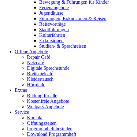
Bewegung & Führungen für Kinder
Ferienangebote
Jugendkurse
Führungen, Exkursionen & Reisen
Reisevorträge
Stadtführungen
Kulturfahrten
Exkursionen
Studien- & Sprachreisen
Offene Angebote
Repair Café
Netzcafé
Digitale Sprechstunde
Brettspielcafé
Kleidertausch
Hörpfade
Extras
Bildung für alle
Kostenfreie Angebote
Wellpass Angebote
Service
Kontakt
Öffnungszeiten
Programmheft bestellen
Download Programmheft