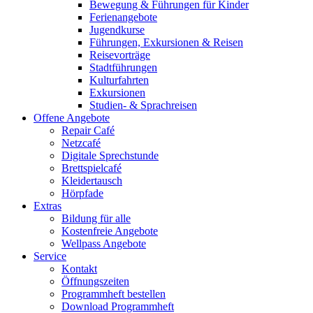
Bewegung & Führungen für Kinder
Ferienangebote
Jugendkurse
Führungen, Exkursionen & Reisen
Reisevorträge
Stadtführungen
Kulturfahrten
Exkursionen
Studien- & Sprachreisen
Offene Angebote
Repair Café
Netzcafé
Digitale Sprechstunde
Brettspielcafé
Kleidertausch
Hörpfade
Extras
Bildung für alle
Kostenfreie Angebote
Wellpass Angebote
Service
Kontakt
Öffnungszeiten
Programmheft bestellen
Download Programmheft