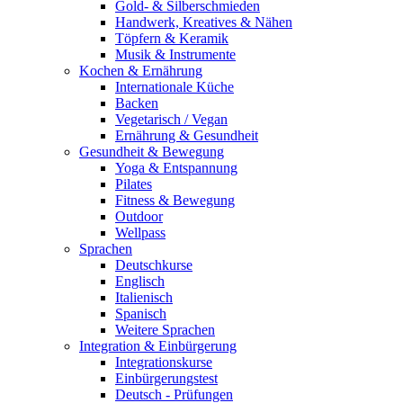
Gold- & Silberschmieden
Handwerk, Kreatives & Nähen
Töpfern & Keramik
Musik & Instrumente
Kochen & Ernährung
Internationale Küche
Backen
Vegetarisch / Vegan
Ernährung & Gesundheit
Gesundheit & Bewegung
Yoga & Entspannung
Pilates
Fitness & Bewegung
Outdoor
Wellpass
Sprachen
Deutschkurse
Englisch
Italienisch
Spanisch
Weitere Sprachen
Integration & Einbürgerung
Integrationskurse
Einbürgerungstest
Deutsch - Prüfungen