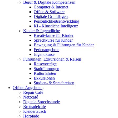
Beruf & Digitale Kompetenzen
Computer & Internet
Office & Software
Digitale Grundlagen
Persönlichkeitsentwicklung
KI - Künstliche Intelligenz
Kinder & Jugendliche
Kreativkurse für Kinder
Sprachkurse für Kinder
Bewegung & Führungen für Kinder
Ferienangebote
Jugendkurse
Führungen, Exkursionen & Reisen
Reisevorträge
Stadtführungen
Kulturfahrten
Exkursionen
Studien- & Sprachreisen
Offene Angebote
-
Repair Café
Netzcafé
Digitale Sprechstunde
Brettspielcafé
Kleidertausch
Hörpfade