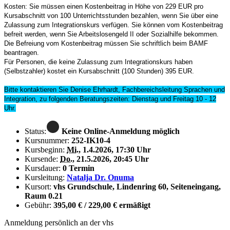
Kosten: Sie müssen einen Kostenbeitrag in Höhe von 229 EUR pro
Kursabschnitt von 100 Unterrichtsstunden bezahlen, wenn Sie über eine
Zulassung zum Integrationskurs verfügen. Sie können vom Kostenbeitrag
befreit werden, wenn Sie Arbeitslosengeld II oder Sozialhilfe bekommen.
Die Befreiung vom Kostenbeitrag müssen Sie schriftlich beim BAMF
beantragen.
Für Personen, die keine Zulassung zum Integrationskurs haben
(Selbstzahler) kostet ein Kursabschnitt (100 Stunden) 395 EUR.
Bitte kontaktieren Sie Denise Ehrhardt, Fachbereichsleitung Sprachen und
Integration, zu folgenden Beratungszeiten: Dienstag und Freitag 10 - 12
Uhr.
Status:
Keine Online-Anmeldung möglich
Kursnummer:
252-IK10-4
Kursbeginn:
Mi.
, 1.4.2026, 17:30 Uhr
Kursende:
Do.
, 21.5.2026, 20:45 Uhr
Kursdauer:
0 Termin
Kursleitung:
Natalja Dr. Onuma
Kursort:
vhs Grundschule, Lindenring 60, Seiteneingang,
Raum 0.21
Gebühr:
395,00 € / 229,00 € ermäßigt
Anmeldung persönlich an der vhs