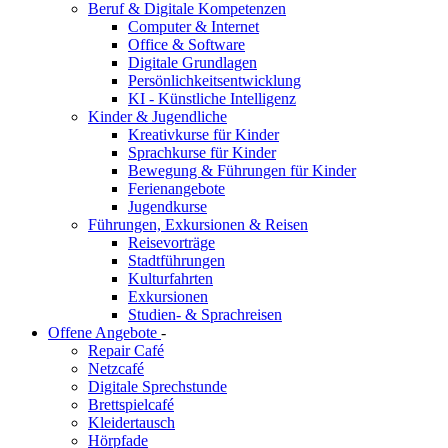
Beruf & Digitale Kompetenzen
Computer & Internet
Office & Software
Digitale Grundlagen
Persönlichkeitsentwicklung
KI - Künstliche Intelligenz
Kinder & Jugendliche
Kreativkurse für Kinder
Sprachkurse für Kinder
Bewegung & Führungen für Kinder
Ferienangebote
Jugendkurse
Führungen, Exkursionen & Reisen
Reisevorträge
Stadtführungen
Kulturfahrten
Exkursionen
Studien- & Sprachreisen
Offene Angebote
-
Repair Café
Netzcafé
Digitale Sprechstunde
Brettspielcafé
Kleidertausch
Hörpfade