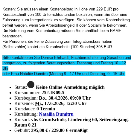
Kosten: Sie müssen einen Kostenbeitrag in Höhe von 229 EUR pro
Kursabschnitt von 100 Unterrichtsstunden bezahlen, wenn Sie über eine
Zulassung zum Integrationskurs verfügen. Sie können vom Kostenbeitrag
befreit werden, wenn Sie Arbeitslosengeld II oder Sozialhilfe bekommen.
Die Befreiung vom Kostenbeitrag müssen Sie schriftlich beim BAMF
beantragen.
Für Personen, die keine Zulassung zum Integrationskurs haben
(Selbstzahler) kostet ein Kursabschnitt (100 Stunden) 395 EUR.
Bitte kontaktieren Sie Denise Ehrhardt, Fachbereichsleitung Sprachen und
Integration, zu folgenden Beratungszeiten: Dienstag und Freitag 10 - 12
Uhr
oder Frau Nataliie Dumitru (Montag 9 - 17 Uhr und Dienstag, 9 - 15 Uhr.
Status:
Keine Online-Anmeldung möglich
Kursnummer:
252-IK09-5
Kursbeginn:
Do.
, 30.4.2026, 09:00 Uhr
Kursende:
Mi.
, 17.6.2026, 12:30 Uhr
Kursdauer:
0 Termin
Kursleitung:
Nataliia Dumitru
Kursort:
vhs Grundschule, Lindenring 60, Seiteneingang,
Raum 0.21
Gebühr:
395,00 € / 229,00 € ermäßigt