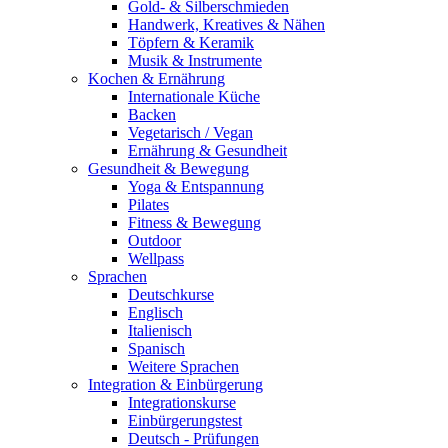
Gold- & Silberschmieden
Handwerk, Kreatives & Nähen
Töpfern & Keramik
Musik & Instrumente
Kochen & Ernährung
Internationale Küche
Backen
Vegetarisch / Vegan
Ernährung & Gesundheit
Gesundheit & Bewegung
Yoga & Entspannung
Pilates
Fitness & Bewegung
Outdoor
Wellpass
Sprachen
Deutschkurse
Englisch
Italienisch
Spanisch
Weitere Sprachen
Integration & Einbürgerung
Integrationskurse
Einbürgerungstest
Deutsch - Prüfungen