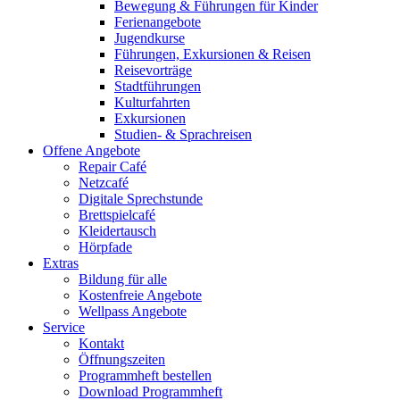
Bewegung & Führungen für Kinder
Ferienangebote
Jugendkurse
Führungen, Exkursionen & Reisen
Reisevorträge
Stadtführungen
Kulturfahrten
Exkursionen
Studien- & Sprachreisen
Offene Angebote
Repair Café
Netzcafé
Digitale Sprechstunde
Brettspielcafé
Kleidertausch
Hörpfade
Extras
Bildung für alle
Kostenfreie Angebote
Wellpass Angebote
Service
Kontakt
Öffnungszeiten
Programmheft bestellen
Download Programmheft