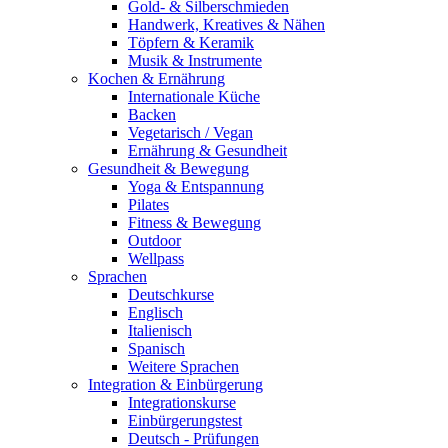
Gold- & Silberschmieden
Handwerk, Kreatives & Nähen
Töpfern & Keramik
Musik & Instrumente
Kochen & Ernährung
Internationale Küche
Backen
Vegetarisch / Vegan
Ernährung & Gesundheit
Gesundheit & Bewegung
Yoga & Entspannung
Pilates
Fitness & Bewegung
Outdoor
Wellpass
Sprachen
Deutschkurse
Englisch
Italienisch
Spanisch
Weitere Sprachen
Integration & Einbürgerung
Integrationskurse
Einbürgerungstest
Deutsch - Prüfungen