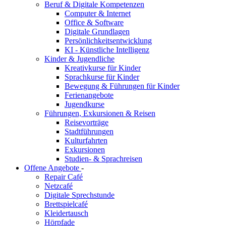
Beruf & Digitale Kompetenzen
Computer & Internet
Office & Software
Digitale Grundlagen
Persönlichkeitsentwicklung
KI - Künstliche Intelligenz
Kinder & Jugendliche
Kreativkurse für Kinder
Sprachkurse für Kinder
Bewegung & Führungen für Kinder
Ferienangebote
Jugendkurse
Führungen, Exkursionen & Reisen
Reisevorträge
Stadtführungen
Kulturfahrten
Exkursionen
Studien- & Sprachreisen
Offene Angebote
-
Repair Café
Netzcafé
Digitale Sprechstunde
Brettspielcafé
Kleidertausch
Hörpfade