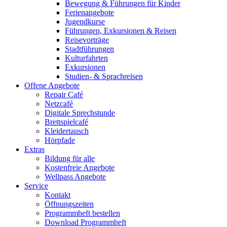
Bewegung & Führungen für Kinder
Ferienangebote
Jugendkurse
Führungen, Exkursionen & Reisen
Reisevorträge
Stadtführungen
Kulturfahrten
Exkursionen
Studien- & Sprachreisen
Offene Angebote
Repair Café
Netzcafé
Digitale Sprechstunde
Brettspielcafé
Kleidertausch
Hörpfade
Extras
Bildung für alle
Kostenfreie Angebote
Wellpass Angebote
Service
Kontakt
Öffnungszeiten
Programmheft bestellen
Download Programmheft