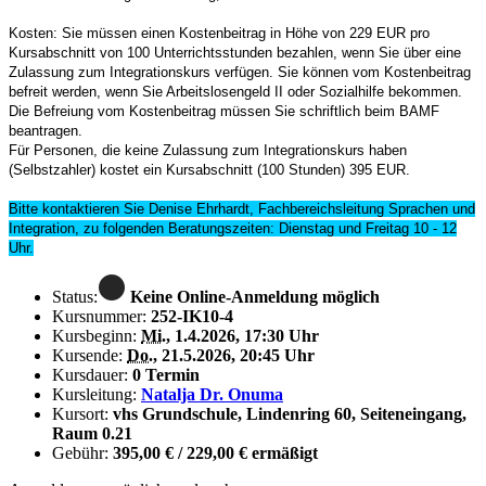
Kosten: Sie müssen einen Kostenbeitrag in Höhe von 229 EUR pro
Kursabschnitt von 100 Unterrichtsstunden bezahlen, wenn Sie über eine
Zulassung zum Integrationskurs verfügen. Sie können vom Kostenbeitrag
befreit werden, wenn Sie Arbeitslosengeld II oder Sozialhilfe bekommen.
Die Befreiung vom Kostenbeitrag müssen Sie schriftlich beim BAMF
beantragen.
Für Personen, die keine Zulassung zum Integrationskurs haben
(Selbstzahler) kostet ein Kursabschnitt (100 Stunden) 395 EUR.
Bitte kontaktieren Sie Denise Ehrhardt, Fachbereichsleitung Sprachen und
Integration, zu folgenden Beratungszeiten: Dienstag und Freitag 10 - 12
Uhr.
Status:
Keine Online-Anmeldung möglich
Kursnummer:
252-IK10-4
Kursbeginn:
Mi.
, 1.4.2026, 17:30 Uhr
Kursende:
Do.
, 21.5.2026, 20:45 Uhr
Kursdauer:
0 Termin
Kursleitung:
Natalja Dr. Onuma
Kursort:
vhs Grundschule, Lindenring 60, Seiteneingang,
Raum 0.21
Gebühr:
395,00 € / 229,00 € ermäßigt