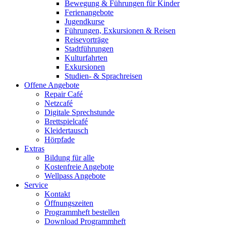
Bewegung & Führungen für Kinder
Ferienangebote
Jugendkurse
Führungen, Exkursionen & Reisen
Reisevorträge
Stadtführungen
Kulturfahrten
Exkursionen
Studien- & Sprachreisen
Offene Angebote
Repair Café
Netzcafé
Digitale Sprechstunde
Brettspielcafé
Kleidertausch
Hörpfade
Extras
Bildung für alle
Kostenfreie Angebote
Wellpass Angebote
Service
Kontakt
Öffnungszeiten
Programmheft bestellen
Download Programmheft