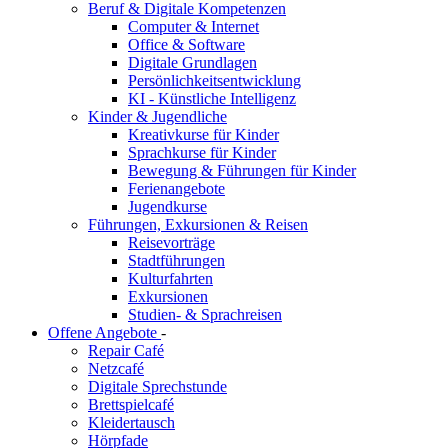
Beruf & Digitale Kompetenzen
Computer & Internet
Office & Software
Digitale Grundlagen
Persönlichkeitsentwicklung
KI - Künstliche Intelligenz
Kinder & Jugendliche
Kreativkurse für Kinder
Sprachkurse für Kinder
Bewegung & Führungen für Kinder
Ferienangebote
Jugendkurse
Führungen, Exkursionen & Reisen
Reisevorträge
Stadtführungen
Kulturfahrten
Exkursionen
Studien- & Sprachreisen
Offene Angebote
-
Repair Café
Netzcafé
Digitale Sprechstunde
Brettspielcafé
Kleidertausch
Hörpfade