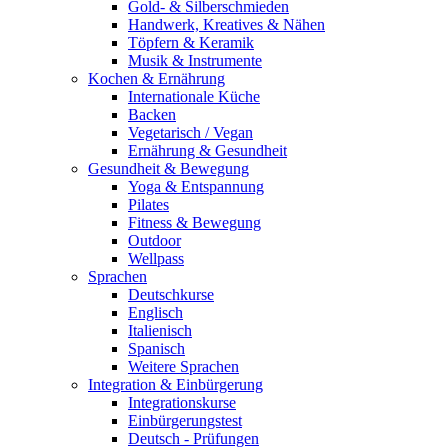
Gold- & Silberschmieden
Handwerk, Kreatives & Nähen
Töpfern & Keramik
Musik & Instrumente
Kochen & Ernährung
Internationale Küche
Backen
Vegetarisch / Vegan
Ernährung & Gesundheit
Gesundheit & Bewegung
Yoga & Entspannung
Pilates
Fitness & Bewegung
Outdoor
Wellpass
Sprachen
Deutschkurse
Englisch
Italienisch
Spanisch
Weitere Sprachen
Integration & Einbürgerung
Integrationskurse
Einbürgerungstest
Deutsch - Prüfungen