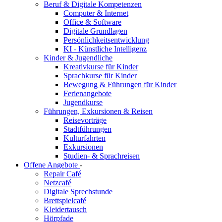
Beruf & Digitale Kompetenzen
Computer & Internet
Office & Software
Digitale Grundlagen
Persönlichkeitsentwicklung
KI - Künstliche Intelligenz
Kinder & Jugendliche
Kreativkurse für Kinder
Sprachkurse für Kinder
Bewegung & Führungen für Kinder
Ferienangebote
Jugendkurse
Führungen, Exkursionen & Reisen
Reisevorträge
Stadtführungen
Kulturfahrten
Exkursionen
Studien- & Sprachreisen
Offene Angebote
-
Repair Café
Netzcafé
Digitale Sprechstunde
Brettspielcafé
Kleidertausch
Hörpfade