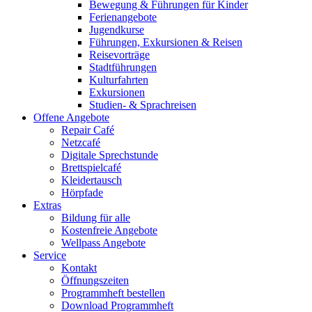
Bewegung & Führungen für Kinder
Ferienangebote
Jugendkurse
Führungen, Exkursionen & Reisen
Reisevorträge
Stadtführungen
Kulturfahrten
Exkursionen
Studien- & Sprachreisen
Offene Angebote
Repair Café
Netzcafé
Digitale Sprechstunde
Brettspielcafé
Kleidertausch
Hörpfade
Extras
Bildung für alle
Kostenfreie Angebote
Wellpass Angebote
Service
Kontakt
Öffnungszeiten
Programmheft bestellen
Download Programmheft