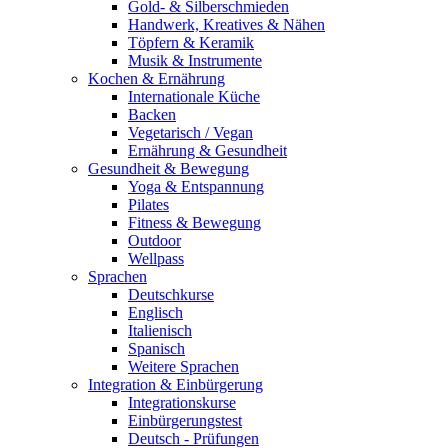
Gold- & Silberschmieden
Handwerk, Kreatives & Nähen
Töpfern & Keramik
Musik & Instrumente
Kochen & Ernährung
Internationale Küche
Backen
Vegetarisch / Vegan
Ernährung & Gesundheit
Gesundheit & Bewegung
Yoga & Entspannung
Pilates
Fitness & Bewegung
Outdoor
Wellpass
Sprachen
Deutschkurse
Englisch
Italienisch
Spanisch
Weitere Sprachen
Integration & Einbürgerung
Integrationskurse
Einbürgerungstest
Deutsch - Prüfungen