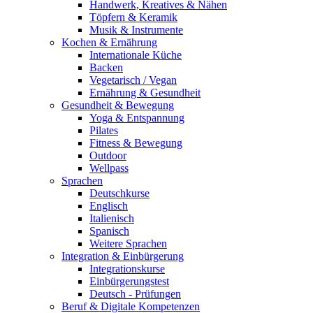
Handwerk, Kreatives & Nähen
Töpfern & Keramik
Musik & Instrumente
Kochen & Ernährung
Internationale Küche
Backen
Vegetarisch / Vegan
Ernährung & Gesundheit
Gesundheit & Bewegung
Yoga & Entspannung
Pilates
Fitness & Bewegung
Outdoor
Wellpass
Sprachen
Deutschkurse
Englisch
Italienisch
Spanisch
Weitere Sprachen
Integration & Einbürgerung
Integrationskurse
Einbürgerungstest
Deutsch - Prüfungen
Beruf & Digitale Kompetenzen