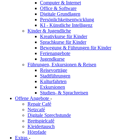
Computer & Internet
Office & Software
Digitale Grundlagen
Persönlichkeitsentwicklung
KI - Künstliche Intelligenz
Kinder & Jugendliche
Kreativkurse für Kinder
Sprachkurse für Kinder
Bewegung & Führungen für Kinder
Ferienangebote
Jugendkurse
Führungen, Exkursionen & Reisen
Reisevorträge
Stadtführungen
Kulturfahrten
Exkursionen
Studien- & Sprachreisen
Offene Angebote
-
Repair Café
Netzcafé
Digitale Sprechstunde
Brettspielcafé
Kleidertausch
Hörpfade
Extras
-