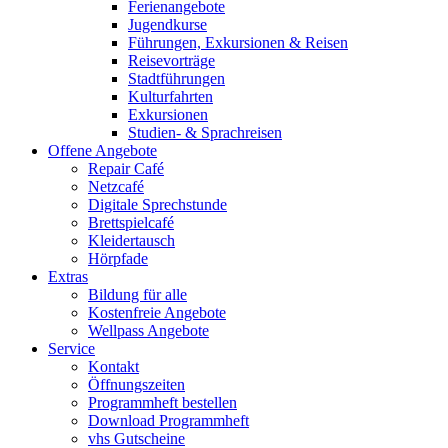
Ferienangebote
Jugendkurse
Führungen, Exkursionen & Reisen
Reisevorträge
Stadtführungen
Kulturfahrten
Exkursionen
Studien- & Sprachreisen
Offene Angebote
Repair Café
Netzcafé
Digitale Sprechstunde
Brettspielcafé
Kleidertausch
Hörpfade
Extras
Bildung für alle
Kostenfreie Angebote
Wellpass Angebote
Service
Kontakt
Öffnungszeiten
Programmheft bestellen
Download Programmheft
vhs Gutscheine