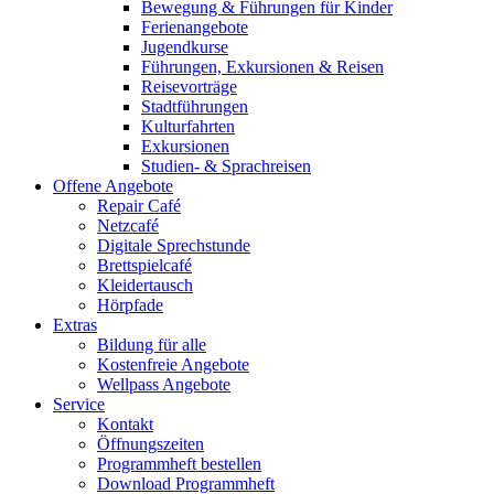
Bewegung & Führungen für Kinder
Ferienangebote
Jugendkurse
Führungen, Exkursionen & Reisen
Reisevorträge
Stadtführungen
Kulturfahrten
Exkursionen
Studien- & Sprachreisen
Offene Angebote
Repair Café
Netzcafé
Digitale Sprechstunde
Brettspielcafé
Kleidertausch
Hörpfade
Extras
Bildung für alle
Kostenfreie Angebote
Wellpass Angebote
Service
Kontakt
Öffnungszeiten
Programmheft bestellen
Download Programmheft