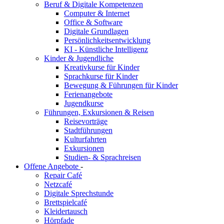
Beruf & Digitale Kompetenzen
Computer & Internet
Office & Software
Digitale Grundlagen
Persönlichkeitsentwicklung
KI - Künstliche Intelligenz
Kinder & Jugendliche
Kreativkurse für Kinder
Sprachkurse für Kinder
Bewegung & Führungen für Kinder
Ferienangebote
Jugendkurse
Führungen, Exkursionen & Reisen
Reisevorträge
Stadtführungen
Kulturfahrten
Exkursionen
Studien- & Sprachreisen
Offene Angebote
-
Repair Café
Netzcafé
Digitale Sprechstunde
Brettspielcafé
Kleidertausch
Hörpfade