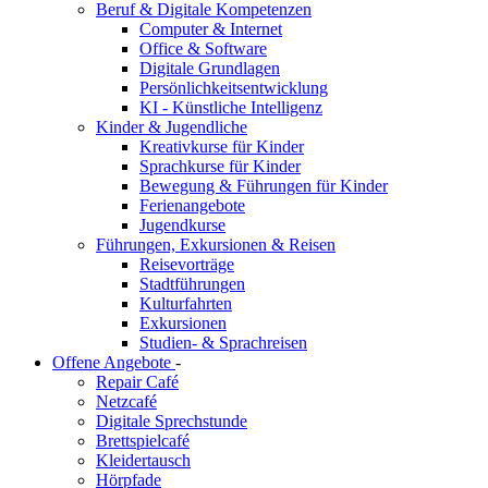
Beruf & Digitale Kompetenzen
Computer & Internet
Office & Software
Digitale Grundlagen
Persönlichkeitsentwicklung
KI - Künstliche Intelligenz
Kinder & Jugendliche
Kreativkurse für Kinder
Sprachkurse für Kinder
Bewegung & Führungen für Kinder
Ferienangebote
Jugendkurse
Führungen, Exkursionen & Reisen
Reisevorträge
Stadtführungen
Kulturfahrten
Exkursionen
Studien- & Sprachreisen
Offene Angebote
-
Repair Café
Netzcafé
Digitale Sprechstunde
Brettspielcafé
Kleidertausch
Hörpfade