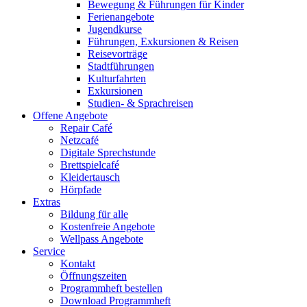
Bewegung & Führungen für Kinder
Ferienangebote
Jugendkurse
Führungen, Exkursionen & Reisen
Reisevorträge
Stadtführungen
Kulturfahrten
Exkursionen
Studien- & Sprachreisen
Offene Angebote
Repair Café
Netzcafé
Digitale Sprechstunde
Brettspielcafé
Kleidertausch
Hörpfade
Extras
Bildung für alle
Kostenfreie Angebote
Wellpass Angebote
Service
Kontakt
Öffnungszeiten
Programmheft bestellen
Download Programmheft