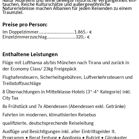
Natur Albaniens und seine bewegte historische Vergangenheit ein­
tauchen. Reiche Kulturschätze und außergewöhnliche
Naturerlebnisse machen Albanien für jeden Reisenden zu einem
Traumziel.
Preise pro Person:
Im Doppelzimmer………………............1.865,- €
Einzelzimmerzuschlag………...............320,- €
Enthaltene Leistungen
Flüge mit Lufthansa ab/bis München nach Tirana und zurück in
der Economy Class/ 23kg Freigepäck
Flughafensteuern, Sicherheitsgebühren, Luftverkehrssteuern und
Treibstoffzuschläge
8 Übernachtungen in Mittelklasse-Hotels (3*-4* Kategorie) inkl.
City Tax
8x Frühstück und 7x Abendessen (Abend­essen exkl. Getränke)
Fahrten im modernen, klimatisierten Reisebus
qualifizierte, deutschsprechende Reise­leitung
Ausflüge und Besichtigungen inkl. aller Eintrittsgelder lt.
Programm • Berat Festung • Apollonia • Butrint • Gjirokaster