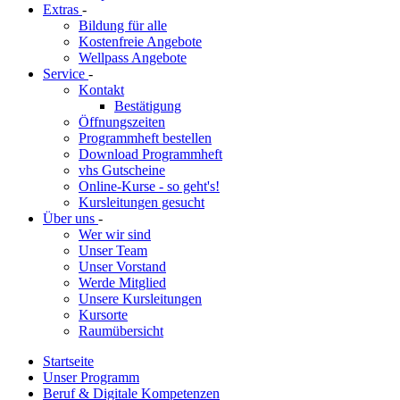
Extras
-
Bildung für alle
Kostenfreie Angebote
Wellpass Angebote
Service
-
Kontakt
Bestätigung
Öffnungszeiten
Programmheft bestellen
Download Programmheft
vhs Gutscheine
Online-Kurse - so geht's!
Kursleitungen gesucht
Über uns
-
Wer wir sind
Unser Team
Unser Vorstand
Werde Mitglied
Unsere Kursleitungen
Kursorte
Raumübersicht
Startseite
Unser Programm
Beruf & Digitale Kompetenzen