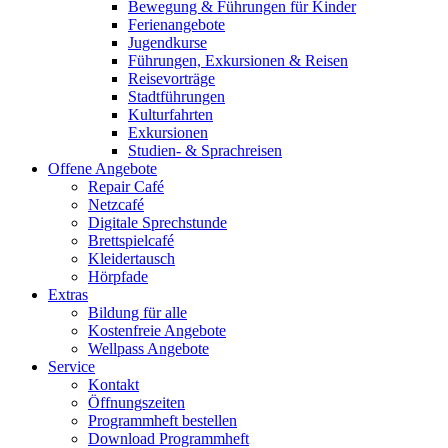
Bewegung & Führungen für Kinder
Ferienangebote
Jugendkurse
Führungen, Exkursionen & Reisen
Reisevorträge
Stadtführungen
Kulturfahrten
Exkursionen
Studien- & Sprachreisen
Offene Angebote
Repair Café
Netzcafé
Digitale Sprechstunde
Brettspielcafé
Kleidertausch
Hörpfade
Extras
Bildung für alle
Kostenfreie Angebote
Wellpass Angebote
Service
Kontakt
Öffnungszeiten
Programmheft bestellen
Download Programmheft