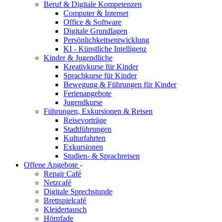
Beruf & Digitale Kompetenzen
Computer & Internet
Office & Software
Digitale Grundlagen
Persönlichkeitsentwicklung
KI - Künstliche Intelligenz
Kinder & Jugendliche
Kreativkurse für Kinder
Sprachkurse für Kinder
Bewegung & Führungen für Kinder
Ferienangebote
Jugendkurse
Führungen, Exkursionen & Reisen
Reisevorträge
Stadtführungen
Kulturfahrten
Exkursionen
Studien- & Sprachreisen
Offene Angebote
-
Repair Café
Netzcafé
Digitale Sprechstunde
Brettspielcafé
Kleidertausch
Hörpfade