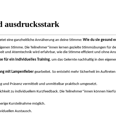
nd ausdrucksstark
ietet eine ganzheitliche Annäherung an deine Stimme:
Wie du sie gesund er
igenen Stimme. Die Teilnehmer*innen lernen gezielte Stimmübungen für den
it und Atemtechnik wird erfahrbar, wie die Stimme effizient und ohne An
 für ein individuelles Training
, um das Gelernte nachhaltig in den eigenen 
ng mit Lampenfieber
gearbeitet. So entsteht mehr Sicherheit im Auftrete
 und Präsenz vermittelt und unmittelbar praktisch umgesetzt.
glichkeit zu individuellem Kurzfeedback. Die Teilnehmer*innen können hierf
rherige Kursteilnahme möglich.
viduellen Austausch.