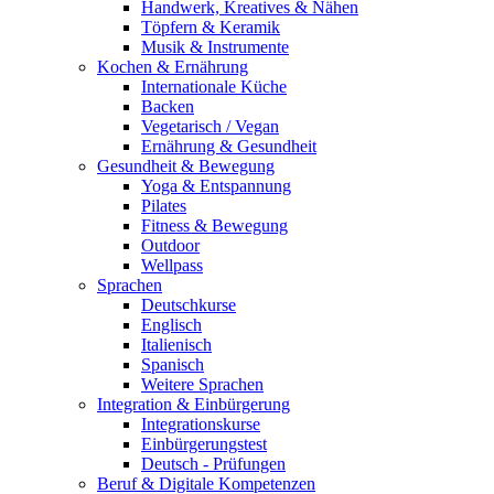
Handwerk, Kreatives & Nähen
Töpfern & Keramik
Musik & Instrumente
Kochen & Ernährung
Internationale Küche
Backen
Vegetarisch / Vegan
Ernährung & Gesundheit
Gesundheit & Bewegung
Yoga & Entspannung
Pilates
Fitness & Bewegung
Outdoor
Wellpass
Sprachen
Deutschkurse
Englisch
Italienisch
Spanisch
Weitere Sprachen
Integration & Einbürgerung
Integrationskurse
Einbürgerungstest
Deutsch - Prüfungen
Beruf & Digitale Kompetenzen