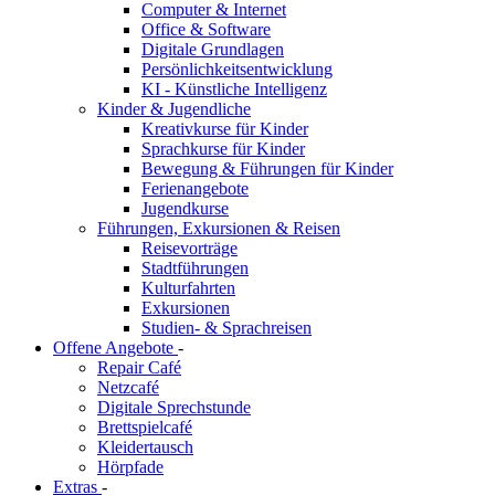
Computer & Internet
Office & Software
Digitale Grundlagen
Persönlichkeitsentwicklung
KI - Künstliche Intelligenz
Kinder & Jugendliche
Kreativkurse für Kinder
Sprachkurse für Kinder
Bewegung & Führungen für Kinder
Ferienangebote
Jugendkurse
Führungen, Exkursionen & Reisen
Reisevorträge
Stadtführungen
Kulturfahrten
Exkursionen
Studien- & Sprachreisen
Offene Angebote
-
Repair Café
Netzcafé
Digitale Sprechstunde
Brettspielcafé
Kleidertausch
Hörpfade
Extras
-