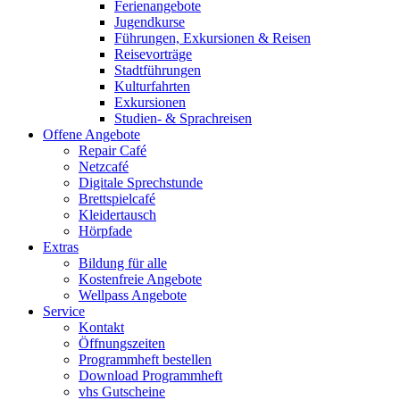
Ferienangebote
Jugendkurse
Führungen, Exkursionen & Reisen
Reisevorträge
Stadtführungen
Kulturfahrten
Exkursionen
Studien- & Sprachreisen
Offene Angebote
Repair Café
Netzcafé
Digitale Sprechstunde
Brettspielcafé
Kleidertausch
Hörpfade
Extras
Bildung für alle
Kostenfreie Angebote
Wellpass Angebote
Service
Kontakt
Öffnungszeiten
Programmheft bestellen
Download Programmheft
vhs Gutscheine