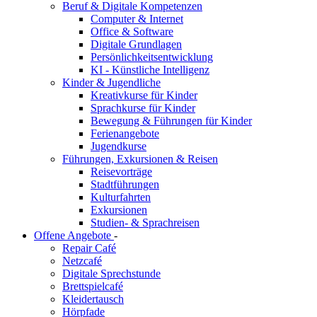
Beruf & Digitale Kompetenzen
Computer & Internet
Office & Software
Digitale Grundlagen
Persönlichkeitsentwicklung
KI - Künstliche Intelligenz
Kinder & Jugendliche
Kreativkurse für Kinder
Sprachkurse für Kinder
Bewegung & Führungen für Kinder
Ferienangebote
Jugendkurse
Führungen, Exkursionen & Reisen
Reisevorträge
Stadtführungen
Kulturfahrten
Exkursionen
Studien- & Sprachreisen
Offene Angebote
-
Repair Café
Netzcafé
Digitale Sprechstunde
Brettspielcafé
Kleidertausch
Hörpfade