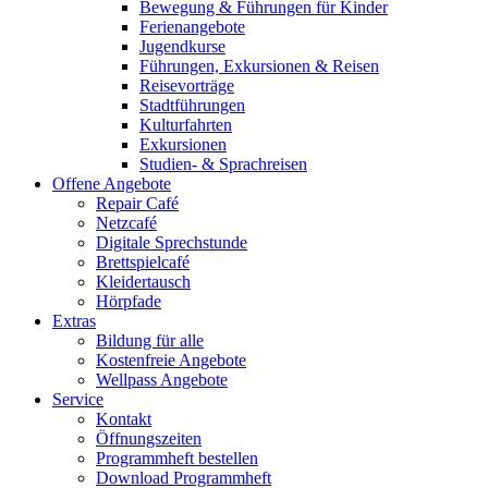
Bewegung & Führungen für Kinder
Ferienangebote
Jugendkurse
Führungen, Exkursionen & Reisen
Reisevorträge
Stadtführungen
Kulturfahrten
Exkursionen
Studien- & Sprachreisen
Offene Angebote
Repair Café
Netzcafé
Digitale Sprechstunde
Brettspielcafé
Kleidertausch
Hörpfade
Extras
Bildung für alle
Kostenfreie Angebote
Wellpass Angebote
Service
Kontakt
Öffnungszeiten
Programmheft bestellen
Download Programmheft