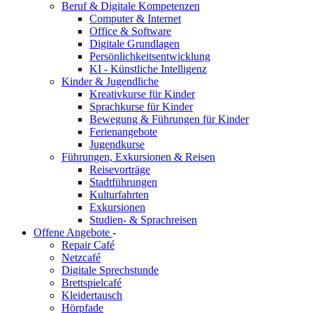
Beruf & Digitale Kompetenzen
Computer & Internet
Office & Software
Digitale Grundlagen
Persönlichkeitsentwicklung
KI - Künstliche Intelligenz
Kinder & Jugendliche
Kreativkurse für Kinder
Sprachkurse für Kinder
Bewegung & Führungen für Kinder
Ferienangebote
Jugendkurse
Führungen, Exkursionen & Reisen
Reisevorträge
Stadtführungen
Kulturfahrten
Exkursionen
Studien- & Sprachreisen
Offene Angebote
-
Repair Café
Netzcafé
Digitale Sprechstunde
Brettspielcafé
Kleidertausch
Hörpfade