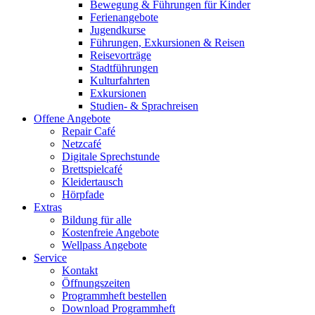
Bewegung & Führungen für Kinder
Ferienangebote
Jugendkurse
Führungen, Exkursionen & Reisen
Reisevorträge
Stadtführungen
Kulturfahrten
Exkursionen
Studien- & Sprachreisen
Offene Angebote
Repair Café
Netzcafé
Digitale Sprechstunde
Brettspielcafé
Kleidertausch
Hörpfade
Extras
Bildung für alle
Kostenfreie Angebote
Wellpass Angebote
Service
Kontakt
Öffnungszeiten
Programmheft bestellen
Download Programmheft