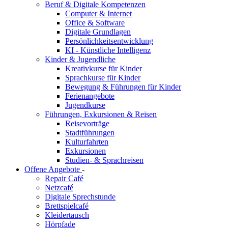
Beruf & Digitale Kompetenzen
Computer & Internet
Office & Software
Digitale Grundlagen
Persönlichkeitsentwicklung
KI - Künstliche Intelligenz
Kinder & Jugendliche
Kreativkurse für Kinder
Sprachkurse für Kinder
Bewegung & Führungen für Kinder
Ferienangebote
Jugendkurse
Führungen, Exkursionen & Reisen
Reisevorträge
Stadtführungen
Kulturfahrten
Exkursionen
Studien- & Sprachreisen
Offene Angebote
-
Repair Café
Netzcafé
Digitale Sprechstunde
Brettspielcafé
Kleidertausch
Hörpfade