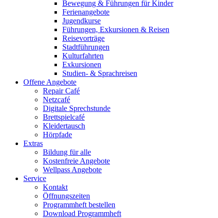
Bewegung & Führungen für Kinder
Ferienangebote
Jugendkurse
Führungen, Exkursionen & Reisen
Reisevorträge
Stadtführungen
Kulturfahrten
Exkursionen
Studien- & Sprachreisen
Offene Angebote
Repair Café
Netzcafé
Digitale Sprechstunde
Brettspielcafé
Kleidertausch
Hörpfade
Extras
Bildung für alle
Kostenfreie Angebote
Wellpass Angebote
Service
Kontakt
Öffnungszeiten
Programmheft bestellen
Download Programmheft