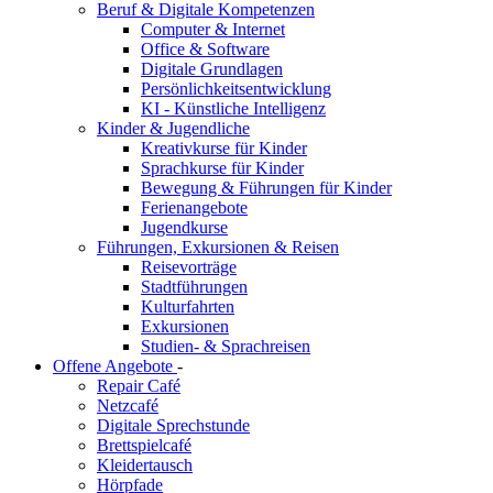
Beruf & Digitale Kompetenzen
Computer & Internet
Office & Software
Digitale Grundlagen
Persönlichkeitsentwicklung
KI - Künstliche Intelligenz
Kinder & Jugendliche
Kreativkurse für Kinder
Sprachkurse für Kinder
Bewegung & Führungen für Kinder
Ferienangebote
Jugendkurse
Führungen, Exkursionen & Reisen
Reisevorträge
Stadtführungen
Kulturfahrten
Exkursionen
Studien- & Sprachreisen
Offene Angebote
-
Repair Café
Netzcafé
Digitale Sprechstunde
Brettspielcafé
Kleidertausch
Hörpfade