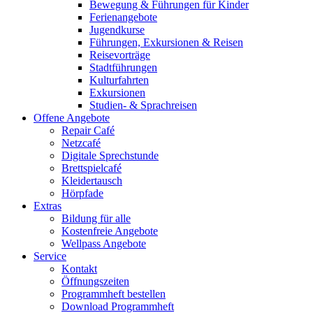
Bewegung & Führungen für Kinder
Ferienangebote
Jugendkurse
Führungen, Exkursionen & Reisen
Reisevorträge
Stadtführungen
Kulturfahrten
Exkursionen
Studien- & Sprachreisen
Offene Angebote
Repair Café
Netzcafé
Digitale Sprechstunde
Brettspielcafé
Kleidertausch
Hörpfade
Extras
Bildung für alle
Kostenfreie Angebote
Wellpass Angebote
Service
Kontakt
Öffnungszeiten
Programmheft bestellen
Download Programmheft