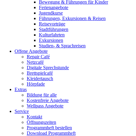
Bewegung & Führungen für Kinder
Ferienangebote
Jugendkurse
Führungen, Exkursionen & Reisen
Reisevorträge
Stadtführungen
Kulturfahrten
Exkursionen
Studien- & Sprachreisen
Offene Angebote
Repair Café
Netzcafé
Digitale Sprechstunde
Brettspielcafé
Kleidertausch
Hörpfade
Extras
Bildung für alle
Kostenfreie Angebote
Wellpass Angebote
Service
Kontakt
Öffnungszeiten
Programmheft bestellen
Download Programmheft