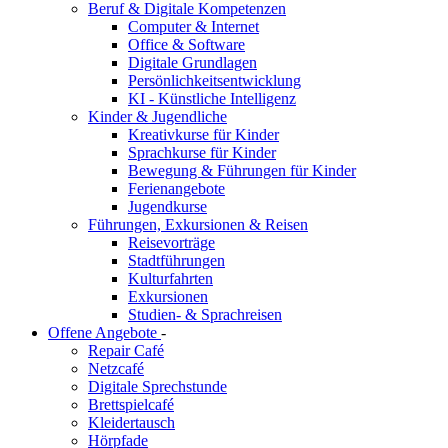
Beruf & Digitale Kompetenzen
Computer & Internet
Office & Software
Digitale Grundlagen
Persönlichkeitsentwicklung
KI - Künstliche Intelligenz
Kinder & Jugendliche
Kreativkurse für Kinder
Sprachkurse für Kinder
Bewegung & Führungen für Kinder
Ferienangebote
Jugendkurse
Führungen, Exkursionen & Reisen
Reisevorträge
Stadtführungen
Kulturfahrten
Exkursionen
Studien- & Sprachreisen
Offene Angebote
-
Repair Café
Netzcafé
Digitale Sprechstunde
Brettspielcafé
Kleidertausch
Hörpfade