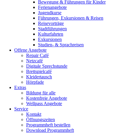
Bewegung & Führungen für Kinder
Ferienangebote
Jugendkurse
Führungen, Exkursionen & Reisen
Reisevorträge
Stadtführungen
Kulturfahrten
Exkursionen
Studien- & Sprachreisen
Offene Angebote
Repair Café
Netzcafé
Digitale Sprechstunde
Brettspielcafé
Kleidertausch
Hörpfade
Extras
Bildung für alle
Kostenfreie Angebote
Wellpass Angebote
Service
Kontakt
Öffnungszeiten
Programmheft bestellen
Download Programmheft