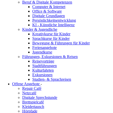
Beruf & Digitale Kompetenzen
Computer & Internet
Office & Software
Digitale Grundlagen
Persönlichkeitsentwicklung
KI - Künstliche Intelligenz
Kinder & Jugendliche
Kreativkurse für Kinder
Sprachkurse für Kinder
Bewegung & Führungen für Kinder
Ferienangebote
Jugendkurse
Führungen, Exkursionen & Reisen
Reisevorträge
Stadtführungen
Kulturfahrten
Exkursionen
Studien- & Sprachreisen
Offene Angebote
-
Repair Café
Netzcafé
Digitale Sprechstunde
Brettspielcafé
Kleidertausch
Hörpfade