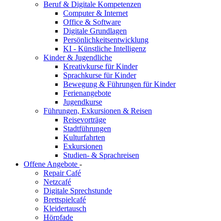
Beruf & Digitale Kompetenzen
Computer & Internet
Office & Software
Digitale Grundlagen
Persönlichkeitsentwicklung
KI - Künstliche Intelligenz
Kinder & Jugendliche
Kreativkurse für Kinder
Sprachkurse für Kinder
Bewegung & Führungen für Kinder
Ferienangebote
Jugendkurse
Führungen, Exkursionen & Reisen
Reisevorträge
Stadtführungen
Kulturfahrten
Exkursionen
Studien- & Sprachreisen
Offene Angebote
-
Repair Café
Netzcafé
Digitale Sprechstunde
Brettspielcafé
Kleidertausch
Hörpfade