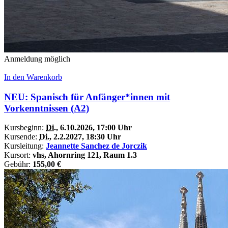
Anmeldung möglich
In den Warenkorb
NEU: Spanisch für Anfänger*innen mit
Vorkenntnissen (A2)
Kursbeginn:
Di.
, 6.10.2026, 17:00 Uhr
Kursende:
Di.
, 2.2.2027, 18:30 Uhr
Kursleitung:
Jeannette Sanchez de Jorczik
Kursort:
vhs, Ahornring 121, Raum 1.3
Gebühr:
155,00 €