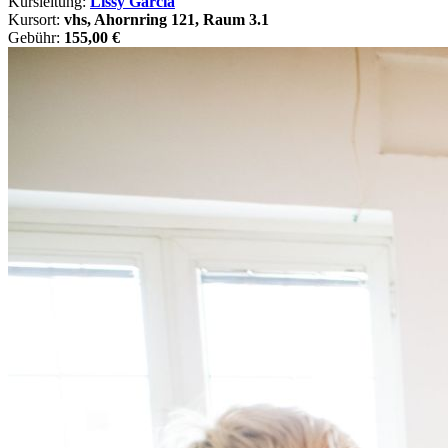
Kursleitung:
Lissy García
Kursort:
vhs, Ahornring 121, Raum 3.1
Gebühr:
155,00 €