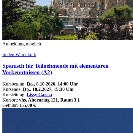
Anmeldung möglich
In den Warenkorb
Spanisch für Teilnehmende mit elementaren
Vorkenntnissen (A2)
Kursbeginn:
Do.
, 8.10.2026, 14:00 Uhr
Kursende:
Do.
, 18.2.2027, 15:30 Uhr
Kursleitung:
Lissy García
Kursort:
vhs, Ahornring 121, Raum 3.1
Gebühr:
155,00 €