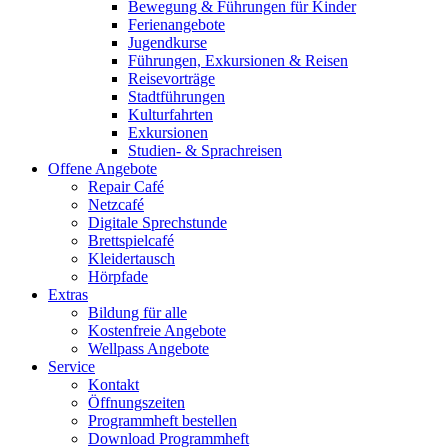
Bewegung & Führungen für Kinder
Ferienangebote
Jugendkurse
Führungen, Exkursionen & Reisen
Reisevorträge
Stadtführungen
Kulturfahrten
Exkursionen
Studien- & Sprachreisen
Offene Angebote
Repair Café
Netzcafé
Digitale Sprechstunde
Brettspielcafé
Kleidertausch
Hörpfade
Extras
Bildung für alle
Kostenfreie Angebote
Wellpass Angebote
Service
Kontakt
Öffnungszeiten
Programmheft bestellen
Download Programmheft