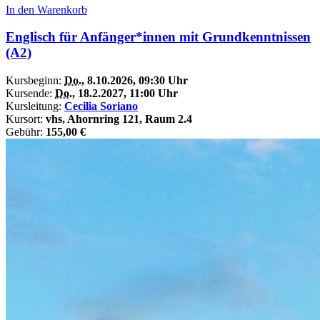
In den Warenkorb
Englisch für Anfänger*innen mit Grundkenntnissen
(A2)
Kursbeginn:
Do.
, 8.10.2026, 09:30 Uhr
Kursende:
Do.
, 18.2.2027, 11:00 Uhr
Kursleitung:
Cecilia Soriano
Kursort:
vhs, Ahornring 121, Raum 2.4
Gebühr:
155,00 €