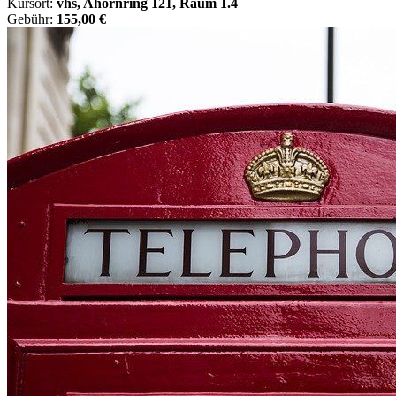
Kursort:
vhs, Ahornring 121, Raum 1.4
Gebühr:
155,00 €