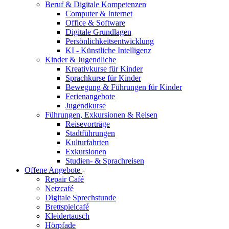
Beruf & Digitale Kompetenzen
Computer & Internet
Office & Software
Digitale Grundlagen
Persönlichkeitsentwicklung
KI - Künstliche Intelligenz
Kinder & Jugendliche
Kreativkurse für Kinder
Sprachkurse für Kinder
Bewegung & Führungen für Kinder
Ferienangebote
Jugendkurse
Führungen, Exkursionen & Reisen
Reisevorträge
Stadtführungen
Kulturfahrten
Exkursionen
Studien- & Sprachreisen
Offene Angebote
-
Repair Café
Netzcafé
Digitale Sprechstunde
Brettspielcafé
Kleidertausch
Hörpfade