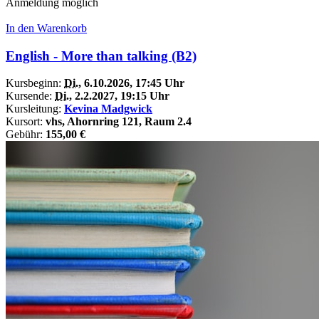
Anmeldung möglich
In den Warenkorb
English - More than talking (B2)
Kursbeginn:
Di.
, 6.10.2026, 17:45 Uhr
Kursende:
Di.
, 2.2.2027, 19:15 Uhr
Kursleitung:
Kevina Madgwick
Kursort:
vhs, Ahornring 121, Raum 2.4
Gebühr:
155,00 €