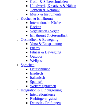
Gold- & Silberschmieden
Handwerk, Kreatives & Nähen
Töpfern & Keramik
Musik & Instrumente
Kochen & Ernährung
Internationale Küche
Backen
Vegetarisch / Vegan
Ernährung & Gesundheit
Gesundheit & Bewegung
Yoga & Entspannung
Pilates
Fitness & Bewegung
Outdoor
Wellpass
Sprachen
Deutschkurse
Englisch
Italienisch
Spanisch
Weitere Sprachen
Integration & Einbürgerung
Integrationskurse
Einbürgerungstest
Deutsch - Prüfungen