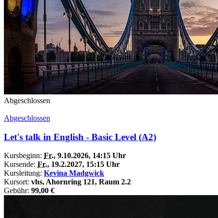
Abgeschlossen
Abgeschlossen
Let's talk in English - Basic Level (A2)
Kursbeginn:
Fr.
, 9.10.2026, 14:15 Uhr
Kursende:
Fr.
, 19.2.2027, 15:15 Uhr
Kursleitung:
Kevina Madgwick
Kursort:
vhs, Ahornring 121, Raum 2.2
Gebühr:
99,00 €