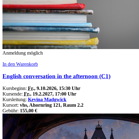
Anmeldung möglich
In den Warenkorb
English conversation in the afternoon (C1)
Kursbeginn:
Fr.
, 9.10.2026, 15:30 Uhr
Kursende:
Fr.
, 19.2.2027, 17:00 Uhr
Kursleitung:
Kevina Madgwick
Kursort:
vhs, Ahornring 121, Raum 2.2
Gebühr:
155,00 €