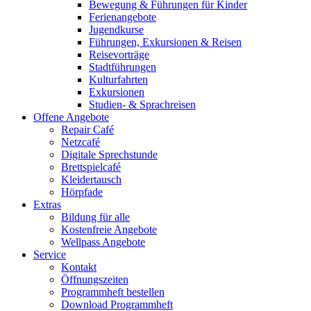
Bewegung & Führungen für Kinder
Ferienangebote
Jugendkurse
Führungen, Exkursionen & Reisen
Reisevorträge
Stadtführungen
Kulturfahrten
Exkursionen
Studien- & Sprachreisen
Offene Angebote
Repair Café
Netzcafé
Digitale Sprechstunde
Brettspielcafé
Kleidertausch
Hörpfade
Extras
Bildung für alle
Kostenfreie Angebote
Wellpass Angebote
Service
Kontakt
Öffnungszeiten
Programmheft bestellen
Download Programmheft