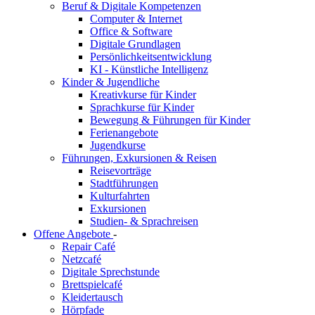
Beruf & Digitale Kompetenzen
Computer & Internet
Office & Software
Digitale Grundlagen
Persönlichkeitsentwicklung
KI - Künstliche Intelligenz
Kinder & Jugendliche
Kreativkurse für Kinder
Sprachkurse für Kinder
Bewegung & Führungen für Kinder
Ferienangebote
Jugendkurse
Führungen, Exkursionen & Reisen
Reisevorträge
Stadtführungen
Kulturfahrten
Exkursionen
Studien- & Sprachreisen
Offene Angebote
-
Repair Café
Netzcafé
Digitale Sprechstunde
Brettspielcafé
Kleidertausch
Hörpfade