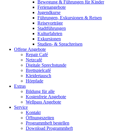
Bewegung & Führungen für Kinder
Ferienangebote
Jugendkurse
Führungen, Exkursionen & Reisen
Reisevorträge
Stadtführungen
Kulturfahrten
Exkursionen
Studien- & Sprachreisen
Offene Angebote
Repair Café
Netzcafé
Digitale Sprechstunde
Brettspielcafé
Kleidertausch
Hörpfade
Extras
Bildung für alle
Kostenfreie Angebote
Wellpass Angebote
Service
Kontakt
Öffnungszeiten
Programmheft bestellen
Download Programmheft