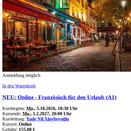
Anmeldung möglich
In den Warenkorb
NEU: Online - Französisch für den Urlaub (A1)
Kursbeginn:
Mo.
, 5.10.2026, 18:30 Uhr
Kursende:
Mo.
, 1.2.2027, 20:00 Uhr
Kursleitung:
Yade Nil Alaybeyoğlu
Kursort:
Online
Gebühr:
155,00 €