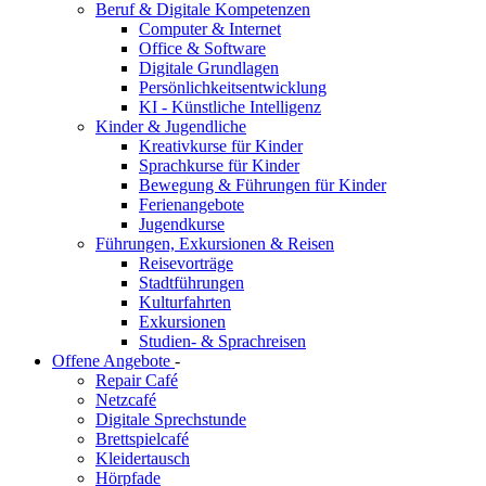
Beruf & Digitale Kompetenzen
Computer & Internet
Office & Software
Digitale Grundlagen
Persönlichkeitsentwicklung
KI - Künstliche Intelligenz
Kinder & Jugendliche
Kreativkurse für Kinder
Sprachkurse für Kinder
Bewegung & Führungen für Kinder
Ferienangebote
Jugendkurse
Führungen, Exkursionen & Reisen
Reisevorträge
Stadtführungen
Kulturfahrten
Exkursionen
Studien- & Sprachreisen
Offene Angebote
-
Repair Café
Netzcafé
Digitale Sprechstunde
Brettspielcafé
Kleidertausch
Hörpfade