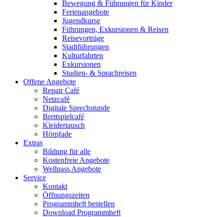
Bewegung & Führungen für Kinder
Ferienangebote
Jugendkurse
Führungen, Exkursionen & Reisen
Reisevorträge
Stadtführungen
Kulturfahrten
Exkursionen
Studien- & Sprachreisen
Offene Angebote
Repair Café
Netzcafé
Digitale Sprechstunde
Brettspielcafé
Kleidertausch
Hörpfade
Extras
Bildung für alle
Kostenfreie Angebote
Wellpass Angebote
Service
Kontakt
Öffnungszeiten
Programmheft bestellen
Download Programmheft