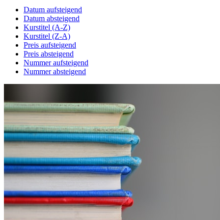
Datum aufsteigend
Datum absteigend
Kurstitel (A-Z)
Kurstitel (Z-A)
Preis aufsteigend
Preis absteigend
Nummer aufsteigend
Nummer absteigend