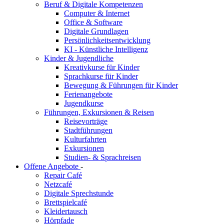
Beruf & Digitale Kompetenzen
Computer & Internet
Office & Software
Digitale Grundlagen
Persönlichkeitsentwicklung
KI - Künstliche Intelligenz
Kinder & Jugendliche
Kreativkurse für Kinder
Sprachkurse für Kinder
Bewegung & Führungen für Kinder
Ferienangebote
Jugendkurse
Führungen, Exkursionen & Reisen
Reisevorträge
Stadtführungen
Kulturfahrten
Exkursionen
Studien- & Sprachreisen
Offene Angebote
-
Repair Café
Netzcafé
Digitale Sprechstunde
Brettspielcafé
Kleidertausch
Hörpfade