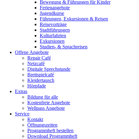
Bewegung & Führungen für Kinder
Ferienangebote
Jugendkurse
Führungen, Exkursionen & Reisen
Reisevorträge
Stadtführungen
Kulturfahrten
Exkursionen
Studien- & Sprachreisen
Offene Angebote
Repair Café
Netzcafé
Digitale Sprechstunde
Brettspielcafé
Kleidertausch
Hörpfade
Extras
Bildung für alle
Kostenfreie Angebote
Wellpass Angebote
Service
Kontakt
Öffnungszeiten
Programmheft bestellen
Download Programmheft