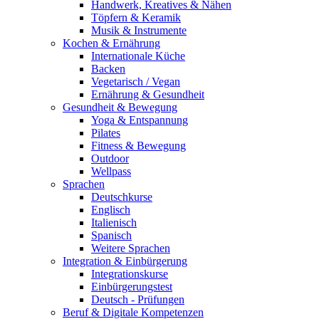
Handwerk, Kreatives & Nähen
Töpfern & Keramik
Musik & Instrumente
Kochen & Ernährung
Internationale Küche
Backen
Vegetarisch / Vegan
Ernährung & Gesundheit
Gesundheit & Bewegung
Yoga & Entspannung
Pilates
Fitness & Bewegung
Outdoor
Wellpass
Sprachen
Deutschkurse
Englisch
Italienisch
Spanisch
Weitere Sprachen
Integration & Einbürgerung
Integrationskurse
Einbürgerungstest
Deutsch - Prüfungen
Beruf & Digitale Kompetenzen