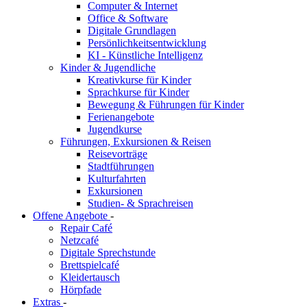
Computer & Internet
Office & Software
Digitale Grundlagen
Persönlichkeitsentwicklung
KI - Künstliche Intelligenz
Kinder & Jugendliche
Kreativkurse für Kinder
Sprachkurse für Kinder
Bewegung & Führungen für Kinder
Ferienangebote
Jugendkurse
Führungen, Exkursionen & Reisen
Reisevorträge
Stadtführungen
Kulturfahrten
Exkursionen
Studien- & Sprachreisen
Offene Angebote
-
Repair Café
Netzcafé
Digitale Sprechstunde
Brettspielcafé
Kleidertausch
Hörpfade
Extras
-