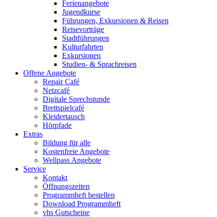
Ferienangebote
Jugendkurse
Führungen, Exkursionen & Reisen
Reisevorträge
Stadtführungen
Kulturfahrten
Exkursionen
Studien- & Sprachreisen
Offene Angebote
Repair Café
Netzcafé
Digitale Sprechstunde
Brettspielcafé
Kleidertausch
Hörpfade
Extras
Bildung für alle
Kostenfreie Angebote
Wellpass Angebote
Service
Kontakt
Öffnungszeiten
Programmheft bestellen
Download Programmheft
vhs Gutscheine