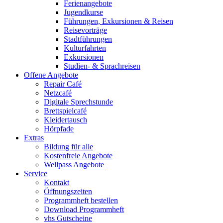
Ferienangebote
Jugendkurse
Führungen, Exkursionen & Reisen
Reisevorträge
Stadtführungen
Kulturfahrten
Exkursionen
Studien- & Sprachreisen
Offene Angebote
Repair Café
Netzcafé
Digitale Sprechstunde
Brettspielcafé
Kleidertausch
Hörpfade
Extras
Bildung für alle
Kostenfreie Angebote
Wellpass Angebote
Service
Kontakt
Öffnungszeiten
Programmheft bestellen
Download Programmheft
vhs Gutscheine