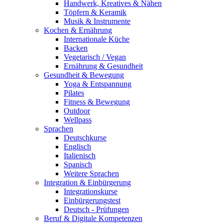
Handwerk, Kreatives & Nähen
Töpfern & Keramik
Musik & Instrumente
Kochen & Ernährung
Internationale Küche
Backen
Vegetarisch / Vegan
Ernährung & Gesundheit
Gesundheit & Bewegung
Yoga & Entspannung
Pilates
Fitness & Bewegung
Outdoor
Wellpass
Sprachen
Deutschkurse
Englisch
Italienisch
Spanisch
Weitere Sprachen
Integration & Einbürgerung
Integrationskurse
Einbürgerungstest
Deutsch - Prüfungen
Beruf & Digitale Kompetenzen