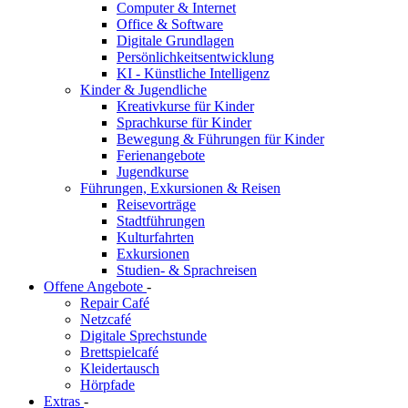
Computer & Internet
Office & Software
Digitale Grundlagen
Persönlichkeitsentwicklung
KI - Künstliche Intelligenz
Kinder & Jugendliche
Kreativkurse für Kinder
Sprachkurse für Kinder
Bewegung & Führungen für Kinder
Ferienangebote
Jugendkurse
Führungen, Exkursionen & Reisen
Reisevorträge
Stadtführungen
Kulturfahrten
Exkursionen
Studien- & Sprachreisen
Offene Angebote
-
Repair Café
Netzcafé
Digitale Sprechstunde
Brettspielcafé
Kleidertausch
Hörpfade
Extras
-