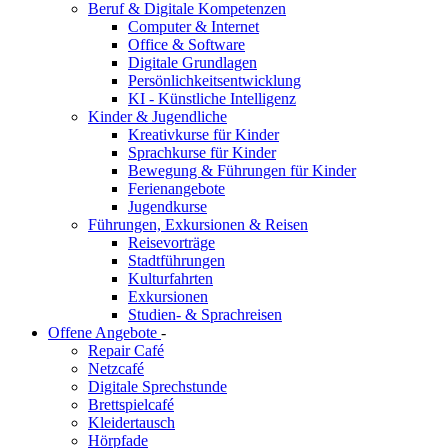
Beruf & Digitale Kompetenzen
Computer & Internet
Office & Software
Digitale Grundlagen
Persönlichkeitsentwicklung
KI - Künstliche Intelligenz
Kinder & Jugendliche
Kreativkurse für Kinder
Sprachkurse für Kinder
Bewegung & Führungen für Kinder
Ferienangebote
Jugendkurse
Führungen, Exkursionen & Reisen
Reisevorträge
Stadtführungen
Kulturfahrten
Exkursionen
Studien- & Sprachreisen
Offene Angebote
-
Repair Café
Netzcafé
Digitale Sprechstunde
Brettspielcafé
Kleidertausch
Hörpfade