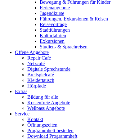
Bewegung & Führungen für Kinder
Ferienangebote
Jugendkurse
Führungen, Exkursionen & Reisen
Reisevorträge
Stadtführungen
Kulturfahrten
Exkursionen
Studien- & Sprachreisen
Offene Angebote
Repair Café
Netzcafé
Digitale Sprechstunde
Brettspielcafé
Kleidertausch
Hörpfade
Extras
Bildung für alle
Kostenfreie Angebote
Wellpass Angebote
Service
Kontakt
Öffnungszeiten
Programmheft bestellen
Download Programmheft