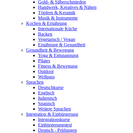
Gold- & Silberschmieden
Handwerk, Kreatives & Nähen
Töpfern & Keramik
Musik & Instrumente
Kochen & Ernährung
Internationale Küche
Backen
Vegetarisch / Vegan
Ernährung & Gesundheit
Gesundheit & Bewegung
Yoga & Entspannung
Pilates
Fitness & Bewegung
Outdoor
Wellpass
Sprachen
Deutschkurse
Englisch
Italienisch
Spanisch
Weitere Sprachen
Integration & Einbürgerung
Integrationskurse
Einbürgerungstest
Deutsch - Prüfungen