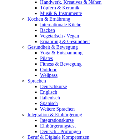
Handwerk, Kreatives & Nähen
Töpfern & Keramik
Musik & Instrumente
Kochen & Ernährung
Internationale Küche
Backen
Vegetarisch / Vegan
Ernährung & Gesundheit
Gesundheit & Bewegung
Yoga & Entspannung
Pilates
Fitness & Bewegung
Outdoor
Wellpass
Sprachen
Deutschkurse
Englisch
Italienisch
Spanisch
Weitere Sprachen
Integration & Einbürgerung
Integrationskurse
Einbürgerungstest
Deutsch - Prüfungen
Beruf & Digitale Kompetenzen