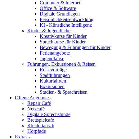
Computer & Internet
Office & Software
Digitale Grundlagen
Persönlichkeitsentwicklung
KI - Künstliche Intelligenz
Kinder & Jugendliche
Kreativkurse für Kinder
Sprachkurse für Kinder
Bewegung & Führungen für Kinder
Ferienangebote
Jugendkurse
Führungen, Exkursionen & Reisen
Reisevorträge
Stadtführungen
Kulturfahrten
Exkursionen
Studien- & Sprachreisen
Offene Angebote
-
Repair Café
Netzcafé
Digitale Sprechstunde
Brettspielcafé
Kleidertausch
Hörpfade
Extras
-