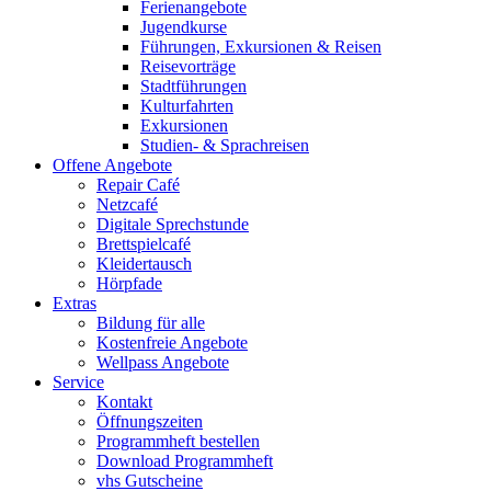
Ferienangebote
Jugendkurse
Führungen, Exkursionen & Reisen
Reisevorträge
Stadtführungen
Kulturfahrten
Exkursionen
Studien- & Sprachreisen
Offene Angebote
Repair Café
Netzcafé
Digitale Sprechstunde
Brettspielcafé
Kleidertausch
Hörpfade
Extras
Bildung für alle
Kostenfreie Angebote
Wellpass Angebote
Service
Kontakt
Öffnungszeiten
Programmheft bestellen
Download Programmheft
vhs Gutscheine