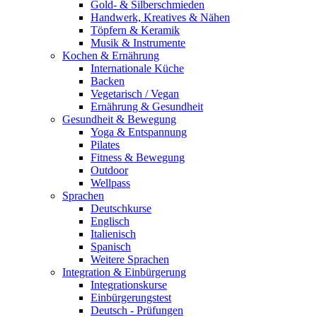
Gold- & Silberschmieden
Handwerk, Kreatives & Nähen
Töpfern & Keramik
Musik & Instrumente
Kochen & Ernährung
Internationale Küche
Backen
Vegetarisch / Vegan
Ernährung & Gesundheit
Gesundheit & Bewegung
Yoga & Entspannung
Pilates
Fitness & Bewegung
Outdoor
Wellpass
Sprachen
Deutschkurse
Englisch
Italienisch
Spanisch
Weitere Sprachen
Integration & Einbürgerung
Integrationskurse
Einbürgerungstest
Deutsch - Prüfungen