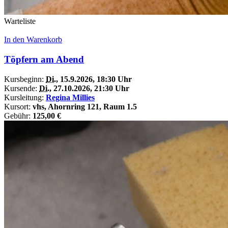
Warteliste
In den Warenkorb
Töpfern am Abend
Kursbeginn:
Di.
, 15.9.2026, 18:30 Uhr
Kursende:
Di.
, 27.10.2026, 21:30 Uhr
Kursleitung:
Regina Millies
Kursort:
vhs, Ahornring 121, Raum 1.5
Gebühr:
125,00 €