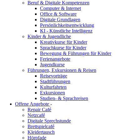
Beruf & Digitale Kompetenzen
Computer & Internet
Office & Software
Digitale Grundlagen
Persönlichkeitsentwicklung
KI - Künstliche Intelligenz
Kinder & Jugendliche
Kreativkurse für Kinder
Sprachkurse für Kinder
Bewegung & Führungen für Kinder
Ferienangebote
Jugendkurse
Führungen, Exkursionen & Reisen
Reisevorträge
Stadtführungen
Kulturfahrten
Exkursionen
Studien- & Sprachreisen
Offene Angebote
-
Repair Café
Netzcafé
Digitale Sprechstunde
Brettspielcafé
Kleidertausch
Hörpfade