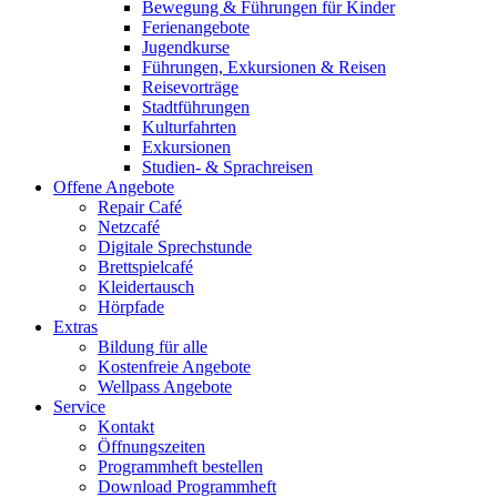
Bewegung & Führungen für Kinder
Ferienangebote
Jugendkurse
Führungen, Exkursionen & Reisen
Reisevorträge
Stadtführungen
Kulturfahrten
Exkursionen
Studien- & Sprachreisen
Offene Angebote
Repair Café
Netzcafé
Digitale Sprechstunde
Brettspielcafé
Kleidertausch
Hörpfade
Extras
Bildung für alle
Kostenfreie Angebote
Wellpass Angebote
Service
Kontakt
Öffnungszeiten
Programmheft bestellen
Download Programmheft