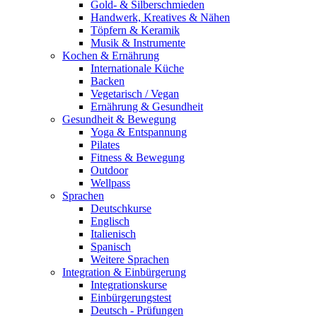
Gold- & Silberschmieden
Handwerk, Kreatives & Nähen
Töpfern & Keramik
Musik & Instrumente
Kochen & Ernährung
Internationale Küche
Backen
Vegetarisch / Vegan
Ernährung & Gesundheit
Gesundheit & Bewegung
Yoga & Entspannung
Pilates
Fitness & Bewegung
Outdoor
Wellpass
Sprachen
Deutschkurse
Englisch
Italienisch
Spanisch
Weitere Sprachen
Integration & Einbürgerung
Integrationskurse
Einbürgerungstest
Deutsch - Prüfungen