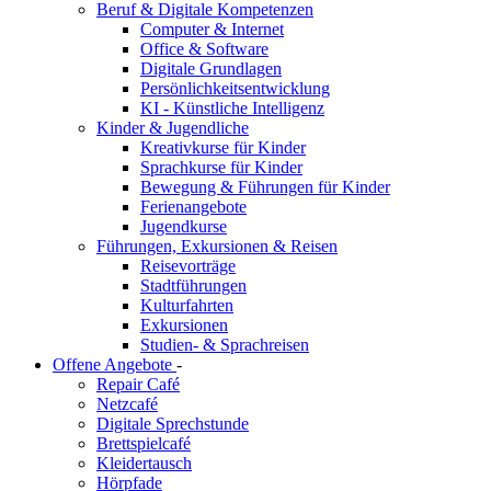
Beruf & Digitale Kompetenzen
Computer & Internet
Office & Software
Digitale Grundlagen
Persönlichkeitsentwicklung
KI - Künstliche Intelligenz
Kinder & Jugendliche
Kreativkurse für Kinder
Sprachkurse für Kinder
Bewegung & Führungen für Kinder
Ferienangebote
Jugendkurse
Führungen, Exkursionen & Reisen
Reisevorträge
Stadtführungen
Kulturfahrten
Exkursionen
Studien- & Sprachreisen
Offene Angebote
-
Repair Café
Netzcafé
Digitale Sprechstunde
Brettspielcafé
Kleidertausch
Hörpfade