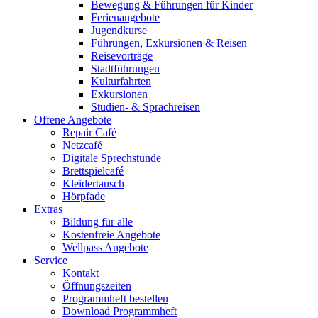
Bewegung & Führungen für Kinder
Ferienangebote
Jugendkurse
Führungen, Exkursionen & Reisen
Reisevorträge
Stadtführungen
Kulturfahrten
Exkursionen
Studien- & Sprachreisen
Offene Angebote
Repair Café
Netzcafé
Digitale Sprechstunde
Brettspielcafé
Kleidertausch
Hörpfade
Extras
Bildung für alle
Kostenfreie Angebote
Wellpass Angebote
Service
Kontakt
Öffnungszeiten
Programmheft bestellen
Download Programmheft