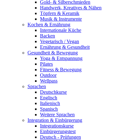
Gold- & Silberschmieden
Handwerk, Kreatives & Nähen
Töpfern & Keramik
Musik & Instrumente
Kochen & Ernährung
Internationale Küche
Backen
Vegetarisch / Vegan
Ernährung & Gesundheit
Gesundheit & Bewegung
Yoga & Entspannung
Pilates
Fitness & Bewegung
Outdoor
Wellpass
Sprachen
Deutschkurse
Englisch
Italienisch
Spanisch
Weitere Sprachen
Integration & Einbürgerung
Integrationskurse
Einbürgerungstest
Deutsch - Prüfungen