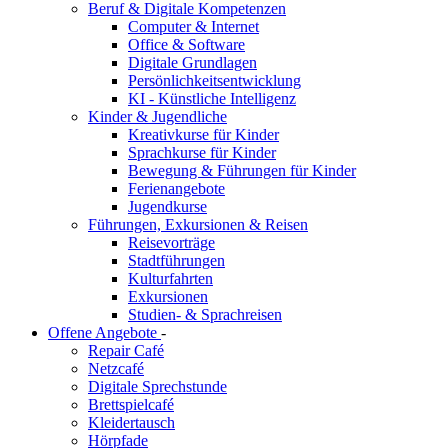
Beruf & Digitale Kompetenzen
Computer & Internet
Office & Software
Digitale Grundlagen
Persönlichkeitsentwicklung
KI - Künstliche Intelligenz
Kinder & Jugendliche
Kreativkurse für Kinder
Sprachkurse für Kinder
Bewegung & Führungen für Kinder
Ferienangebote
Jugendkurse
Führungen, Exkursionen & Reisen
Reisevorträge
Stadtführungen
Kulturfahrten
Exkursionen
Studien- & Sprachreisen
Offene Angebote
-
Repair Café
Netzcafé
Digitale Sprechstunde
Brettspielcafé
Kleidertausch
Hörpfade