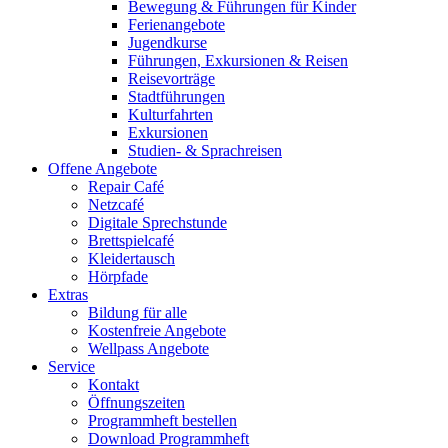
Bewegung & Führungen für Kinder
Ferienangebote
Jugendkurse
Führungen, Exkursionen & Reisen
Reisevorträge
Stadtführungen
Kulturfahrten
Exkursionen
Studien- & Sprachreisen
Offene Angebote
Repair Café
Netzcafé
Digitale Sprechstunde
Brettspielcafé
Kleidertausch
Hörpfade
Extras
Bildung für alle
Kostenfreie Angebote
Wellpass Angebote
Service
Kontakt
Öffnungszeiten
Programmheft bestellen
Download Programmheft