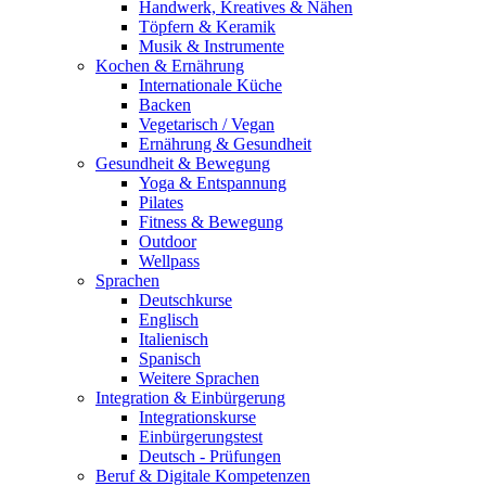
Handwerk, Kreatives & Nähen
Töpfern & Keramik
Musik & Instrumente
Kochen & Ernährung
Internationale Küche
Backen
Vegetarisch / Vegan
Ernährung & Gesundheit
Gesundheit & Bewegung
Yoga & Entspannung
Pilates
Fitness & Bewegung
Outdoor
Wellpass
Sprachen
Deutschkurse
Englisch
Italienisch
Spanisch
Weitere Sprachen
Integration & Einbürgerung
Integrationskurse
Einbürgerungstest
Deutsch - Prüfungen
Beruf & Digitale Kompetenzen