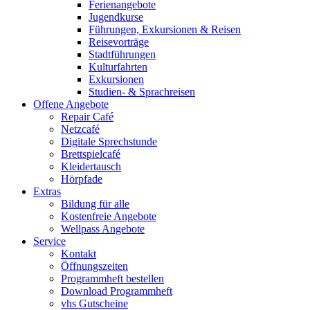
Ferienangebote
Jugendkurse
Führungen, Exkursionen & Reisen
Reisevorträge
Stadtführungen
Kulturfahrten
Exkursionen
Studien- & Sprachreisen
Offene Angebote
Repair Café
Netzcafé
Digitale Sprechstunde
Brettspielcafé
Kleidertausch
Hörpfade
Extras
Bildung für alle
Kostenfreie Angebote
Wellpass Angebote
Service
Kontakt
Öffnungszeiten
Programmheft bestellen
Download Programmheft
vhs Gutscheine