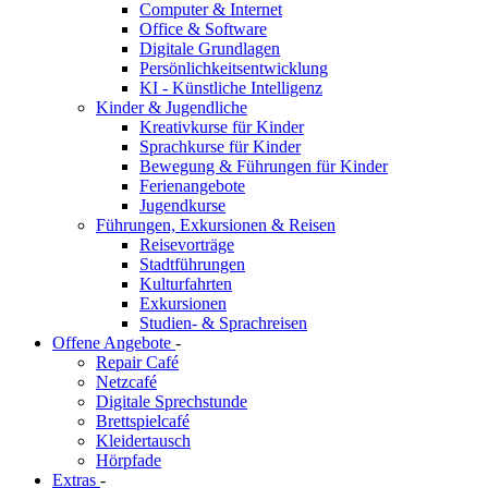
Computer & Internet
Office & Software
Digitale Grundlagen
Persönlichkeitsentwicklung
KI - Künstliche Intelligenz
Kinder & Jugendliche
Kreativkurse für Kinder
Sprachkurse für Kinder
Bewegung & Führungen für Kinder
Ferienangebote
Jugendkurse
Führungen, Exkursionen & Reisen
Reisevorträge
Stadtführungen
Kulturfahrten
Exkursionen
Studien- & Sprachreisen
Offene Angebote
-
Repair Café
Netzcafé
Digitale Sprechstunde
Brettspielcafé
Kleidertausch
Hörpfade
Extras
-