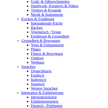
Gold- & Silberschmieden
Handwerk, Kreatives & Nähen
Töpfern & Keramik
Musik & Instrumente
Kochen & Ernährung
Internationale Küche
Backen
Vegetarisch / Vegan
Ernährung & Gesundheit
Gesundheit & Bewegung
Yoga & Entspannung
Pilates
Fitness & Bewegung
Outdoor
Wellpass
Sprachen
Deutschkurse
Englisch
Italienisch
Spanisch
Weitere Sprachen
Integration & Einbürgerung
Integrationskurse
Einbürgerungstest
Deutsch - Prüfungen