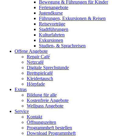
Bewegung & Führungen für Kinder
Ferienangebote
Jugendkurse
Führungen, Exkursionen & Reisen
Reisevorträge
Stadtführungen
Kulturfahrten
Exkursionen
Studien- & Sprachreisen
Offene Angebote
Repair Café
Netzcafé
Digitale Sprechstunde
Brettspielcafé
Kleidertausch
Hörpfade
Extras
Bildung für alle
Kostenfreie Angebote
Wellpass Angebote
Service
Kontakt
Öffnungszeiten
Programmheft bestellen
Download Programmheft