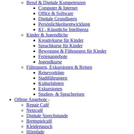
Beruf & Digitale Kompetenzen
Computer & Internet
Office & Software
Digitale Grundlagen
Persönlichkeitsentwicklung
KI - Künstliche Intelligenz
Kinder & Jugendliche
Kreativkurse für Kinder
Sprachkurse für Kinder
Bewegung & Führungen für Kinder
Ferienangebote
Jugendkurse
Führungen, Exkursionen & Reisen
Reisevorträge
Stadtführungen
Kulturfahrten
Exkursionen
Studien- & Sprachreisen
Offene Angebote
-
Repair Café
Netzcafé
Digitale Sprechstunde
Brettspielcafé
Kleidertausch
Hörpfade