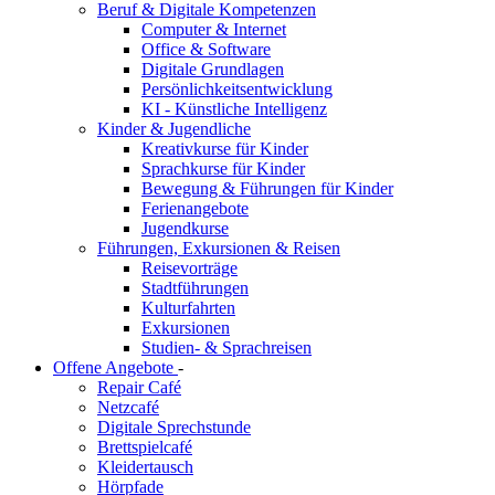
Beruf & Digitale Kompetenzen
Computer & Internet
Office & Software
Digitale Grundlagen
Persönlichkeitsentwicklung
KI - Künstliche Intelligenz
Kinder & Jugendliche
Kreativkurse für Kinder
Sprachkurse für Kinder
Bewegung & Führungen für Kinder
Ferienangebote
Jugendkurse
Führungen, Exkursionen & Reisen
Reisevorträge
Stadtführungen
Kulturfahrten
Exkursionen
Studien- & Sprachreisen
Offene Angebote
-
Repair Café
Netzcafé
Digitale Sprechstunde
Brettspielcafé
Kleidertausch
Hörpfade