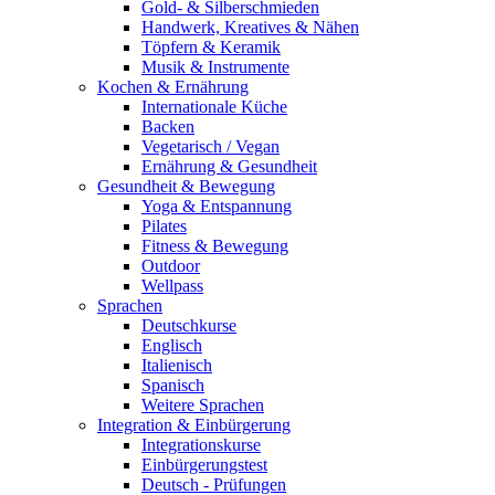
Gold- & Silberschmieden
Handwerk, Kreatives & Nähen
Töpfern & Keramik
Musik & Instrumente
Kochen & Ernährung
Internationale Küche
Backen
Vegetarisch / Vegan
Ernährung & Gesundheit
Gesundheit & Bewegung
Yoga & Entspannung
Pilates
Fitness & Bewegung
Outdoor
Wellpass
Sprachen
Deutschkurse
Englisch
Italienisch
Spanisch
Weitere Sprachen
Integration & Einbürgerung
Integrationskurse
Einbürgerungstest
Deutsch - Prüfungen