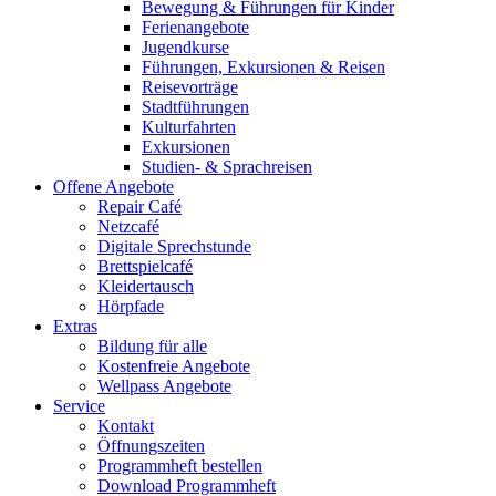
Bewegung & Führungen für Kinder
Ferienangebote
Jugendkurse
Führungen, Exkursionen & Reisen
Reisevorträge
Stadtführungen
Kulturfahrten
Exkursionen
Studien- & Sprachreisen
Offene Angebote
Repair Café
Netzcafé
Digitale Sprechstunde
Brettspielcafé
Kleidertausch
Hörpfade
Extras
Bildung für alle
Kostenfreie Angebote
Wellpass Angebote
Service
Kontakt
Öffnungszeiten
Programmheft bestellen
Download Programmheft