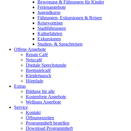
Bewegung & Führungen für Kinder
Ferienangebote
Jugendkurse
Führungen, Exkursionen & Reisen
Reisevorträge
Stadtführungen
Kulturfahrten
Exkursionen
Studien- & Sprachreisen
Offene Angebote
Repair Café
Netzcafé
Digitale Sprechstunde
Brettspielcafé
Kleidertausch
Hörpfade
Extras
Bildung für alle
Kostenfreie Angebote
Wellpass Angebote
Service
Kontakt
Öffnungszeiten
Programmheft bestellen
Download Programmheft