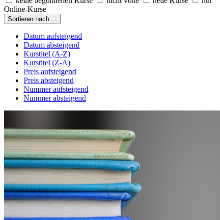
keine begonnenen Kurse
nicht volle
neue Kurse
nur
Online-Kurse
Sortieren nach ...
Datum aufsteigend
Datum absteigend
Kurstitel (A-Z)
Kurstitel (Z-A)
Preis aufsteigend
Preis absteigend
Nummer aufsteigend
Nummer absteigend