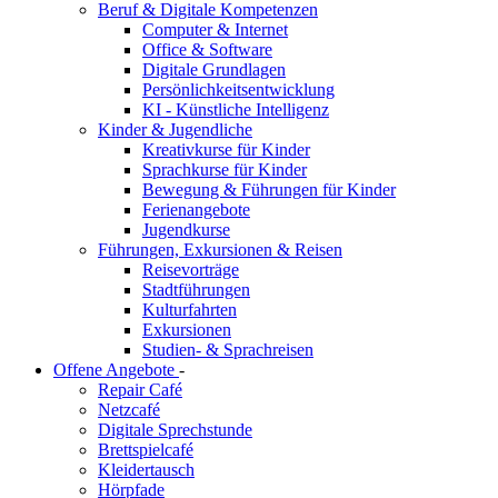
Beruf & Digitale Kompetenzen
Computer & Internet
Office & Software
Digitale Grundlagen
Persönlichkeitsentwicklung
KI - Künstliche Intelligenz
Kinder & Jugendliche
Kreativkurse für Kinder
Sprachkurse für Kinder
Bewegung & Führungen für Kinder
Ferienangebote
Jugendkurse
Führungen, Exkursionen & Reisen
Reisevorträge
Stadtführungen
Kulturfahrten
Exkursionen
Studien- & Sprachreisen
Offene Angebote
-
Repair Café
Netzcafé
Digitale Sprechstunde
Brettspielcafé
Kleidertausch
Hörpfade