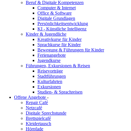
Beruf & Digitale Kompetenzen
Computer & Internet
Office & Software
Digitale Grundlagen
Persönlichkeitsentwicklung
KI - Künstliche Intelligenz
Kinder & Jugendliche
Kreativkurse für Kinder
Sprachkurse für Kinder
Bewegung & Führungen für Kinder
Ferienangebote
Jugendkurse
Führungen, Exkursionen & Reisen
Reisevorträge
Stadtführungen
Kulturfahrten
Exkursionen
Studien- & Sprachreisen
Offene Angebote
-
Repair Café
Netzcafé
Digitale Sprechstunde
Brettspielcafé
Kleidertausch
Hörpfade