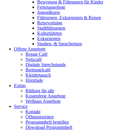
Bewegung & Führungen für Kinder
Ferienangebote
Jugendkurse
Führungen, Exkursionen & Reisen
Reisevorträge
Stadtführungen
Kulturfahrten
Exkursionen
Studien- & Sprachreisen
Offene Angebote
Repair Café
Netzcafé
Digitale Sprechstunde
Brettspielcafé
Kleidertausch
Hörpfade
Extras
Bildung für alle
Kostenfreie Angebote
Wellpass Angebote
Service
Kontakt
Öffnungszeiten
Programmheft bestellen
Download Programmheft