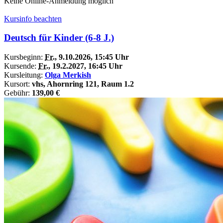
Keine Online-Anmeldung möglich
Kursinfo beachten
Deutsch für Kinder (6-8 J.)
Kursbeginn:
Fr.
, 9.10.2026, 15:45 Uhr
Kursende:
Fr.
, 19.2.2027, 16:45 Uhr
Kursleitung:
Olga Merkish
Kursort:
vhs, Ahornring 121, Raum 1.2
Gebühr:
139,00 €