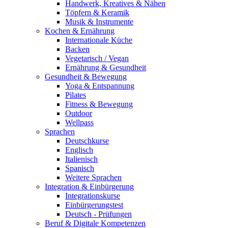
Handwerk, Kreatives & Nähen
Töpfern & Keramik
Musik & Instrumente
Kochen & Ernährung
Internationale Küche
Backen
Vegetarisch / Vegan
Ernährung & Gesundheit
Gesundheit & Bewegung
Yoga & Entspannung
Pilates
Fitness & Bewegung
Outdoor
Wellpass
Sprachen
Deutschkurse
Englisch
Italienisch
Spanisch
Weitere Sprachen
Integration & Einbürgerung
Integrationskurse
Einbürgerungstest
Deutsch - Prüfungen
Beruf & Digitale Kompetenzen