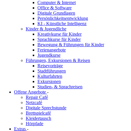
Computer & Internet
Office & Software
Digitale Grundlagen
Persönlichkeitsentwicklung
KI - Künstliche Intelligenz
Kinder & Jugendliche
Kreativkurse für Kinder
Sprachkurse für Kinder
Bewegung & Führungen für Kinder
Ferienangebote
Jugendkurse
Führungen, Exkursionen & Reisen
Reisevorträge
Stadtführungen
Kulturfahrten
Exkursionen
Studien- & Sprachreisen
Offene Angebote
-
Repair Café
Netzcafé
Digitale Sprechstunde
Brettspielcafé
Kleidertausch
Hörpfade
Extras
-