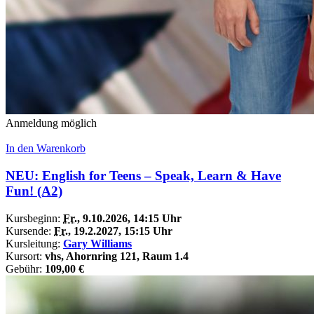
Anmeldung möglich
In den Warenkorb
NEU: English for Teens – Speak, Learn & Have
Fun! (A2)
Kursbeginn:
Fr.
, 9.10.2026, 14:15 Uhr
Kursende:
Fr.
, 19.2.2027, 15:15 Uhr
Kursleitung:
Gary Williams
Kursort:
vhs, Ahornring 121, Raum 1.4
Gebühr:
109,00 €