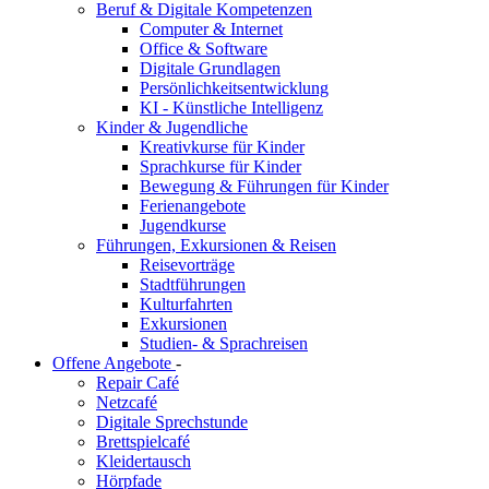
Beruf & Digitale Kompetenzen
Computer & Internet
Office & Software
Digitale Grundlagen
Persönlichkeitsentwicklung
KI - Künstliche Intelligenz
Kinder & Jugendliche
Kreativkurse für Kinder
Sprachkurse für Kinder
Bewegung & Führungen für Kinder
Ferienangebote
Jugendkurse
Führungen, Exkursionen & Reisen
Reisevorträge
Stadtführungen
Kulturfahrten
Exkursionen
Studien- & Sprachreisen
Offene Angebote
-
Repair Café
Netzcafé
Digitale Sprechstunde
Brettspielcafé
Kleidertausch
Hörpfade