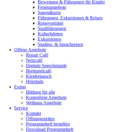
Bewegung & Führungen für Kinder
Ferienangebote
Jugendkurse
Führungen, Exkursionen & Reisen
Reisevorträge
Stadtführungen
Kulturfahrten
Exkursionen
Studien- & Sprachreisen
Offene Angebote
Repair Café
Netzcafé
Digitale Sprechstunde
Brettspielcafé
Kleidertausch
Hörpfade
Extras
Bildung für alle
Kostenfreie Angebote
Wellpass Angebote
Service
Kontakt
Öffnungszeiten
Programmheft bestellen
Download Programmheft