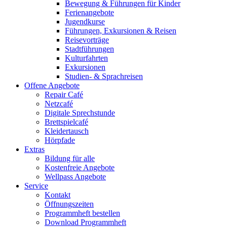
Bewegung & Führungen für Kinder
Ferienangebote
Jugendkurse
Führungen, Exkursionen & Reisen
Reisevorträge
Stadtführungen
Kulturfahrten
Exkursionen
Studien- & Sprachreisen
Offene Angebote
Repair Café
Netzcafé
Digitale Sprechstunde
Brettspielcafé
Kleidertausch
Hörpfade
Extras
Bildung für alle
Kostenfreie Angebote
Wellpass Angebote
Service
Kontakt
Öffnungszeiten
Programmheft bestellen
Download Programmheft