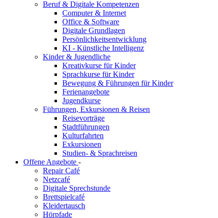
Beruf & Digitale Kompetenzen
Computer & Internet
Office & Software
Digitale Grundlagen
Persönlichkeitsentwicklung
KI - Künstliche Intelligenz
Kinder & Jugendliche
Kreativkurse für Kinder
Sprachkurse für Kinder
Bewegung & Führungen für Kinder
Ferienangebote
Jugendkurse
Führungen, Exkursionen & Reisen
Reisevorträge
Stadtführungen
Kulturfahrten
Exkursionen
Studien- & Sprachreisen
Offene Angebote
-
Repair Café
Netzcafé
Digitale Sprechstunde
Brettspielcafé
Kleidertausch
Hörpfade