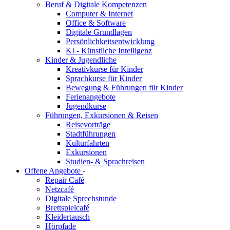
Beruf & Digitale Kompetenzen
Computer & Internet
Office & Software
Digitale Grundlagen
Persönlichkeitsentwicklung
KI - Künstliche Intelligenz
Kinder & Jugendliche
Kreativkurse für Kinder
Sprachkurse für Kinder
Bewegung & Führungen für Kinder
Ferienangebote
Jugendkurse
Führungen, Exkursionen & Reisen
Reisevorträge
Stadtführungen
Kulturfahrten
Exkursionen
Studien- & Sprachreisen
Offene Angebote
-
Repair Café
Netzcafé
Digitale Sprechstunde
Brettspielcafé
Kleidertausch
Hörpfade