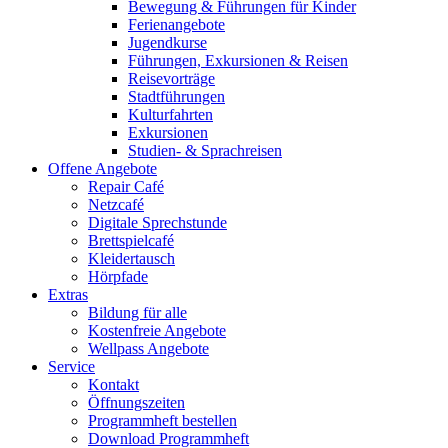
Bewegung & Führungen für Kinder
Ferienangebote
Jugendkurse
Führungen, Exkursionen & Reisen
Reisevorträge
Stadtführungen
Kulturfahrten
Exkursionen
Studien- & Sprachreisen
Offene Angebote
Repair Café
Netzcafé
Digitale Sprechstunde
Brettspielcafé
Kleidertausch
Hörpfade
Extras
Bildung für alle
Kostenfreie Angebote
Wellpass Angebote
Service
Kontakt
Öffnungszeiten
Programmheft bestellen
Download Programmheft