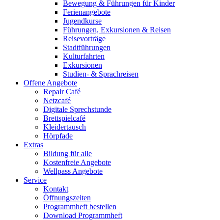
Bewegung & Führungen für Kinder
Ferienangebote
Jugendkurse
Führungen, Exkursionen & Reisen
Reisevorträge
Stadtführungen
Kulturfahrten
Exkursionen
Studien- & Sprachreisen
Offene Angebote
Repair Café
Netzcafé
Digitale Sprechstunde
Brettspielcafé
Kleidertausch
Hörpfade
Extras
Bildung für alle
Kostenfreie Angebote
Wellpass Angebote
Service
Kontakt
Öffnungszeiten
Programmheft bestellen
Download Programmheft