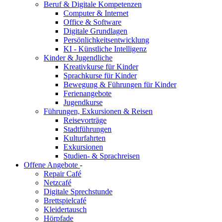
Beruf & Digitale Kompetenzen
Computer & Internet
Office & Software
Digitale Grundlagen
Persönlichkeitsentwicklung
KI - Künstliche Intelligenz
Kinder & Jugendliche
Kreativkurse für Kinder
Sprachkurse für Kinder
Bewegung & Führungen für Kinder
Ferienangebote
Jugendkurse
Führungen, Exkursionen & Reisen
Reisevorträge
Stadtführungen
Kulturfahrten
Exkursionen
Studien- & Sprachreisen
Offene Angebote
-
Repair Café
Netzcafé
Digitale Sprechstunde
Brettspielcafé
Kleidertausch
Hörpfade