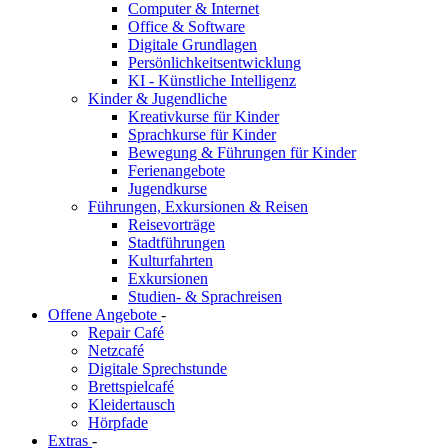
Computer & Internet
Office & Software
Digitale Grundlagen
Persönlichkeitsentwicklung
KI - Künstliche Intelligenz
Kinder & Jugendliche
Kreativkurse für Kinder
Sprachkurse für Kinder
Bewegung & Führungen für Kinder
Ferienangebote
Jugendkurse
Führungen, Exkursionen & Reisen
Reisevorträge
Stadtführungen
Kulturfahrten
Exkursionen
Studien- & Sprachreisen
Offene Angebote
-
Repair Café
Netzcafé
Digitale Sprechstunde
Brettspielcafé
Kleidertausch
Hörpfade
Extras
-