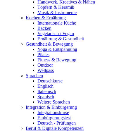
Handwerk, Kreatives & Nähen
Töpfern & Keramik
Musik & Instrumente
Kochen & Ernährung
Internationale Küche
Backen
Vegetarisch / Vegan
Ernährung & Gesundheit
Gesundheit & Bewegung
Yoga & Entspannung
Pilates
Fitness & Bewegung
Outdoor
Wellpass
Sprachen
Deutschkurse
Englisch
Italienisch
Spanisch
Weitere Sprachen
Integration & Einbürgerung
Integrationskurse
Einbürgerungstest
Deutsch - Prüfungen
Beruf & Digitale Kompetenzen