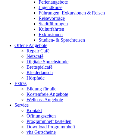
Ferienangebote
Jugendkurse
Führungen, Exkursionen & Reisen
Reisevorträge
Stadtführungen
Kulturfahrten
Exkursionen
Studien- & Sprachreisen
Offene Angebote
Repair Café
Netzcafé
Digitale Sprechstunde
Brettspielcafé
Kleidertausch
Hörpfade
Extras
Bildung für alle
Kostenfreie Angebote
Wellpass Angebote
Service
Kontakt
Öffnungszeiten
Programmheft bestellen
Download Programmheft
vhs Gutscheine