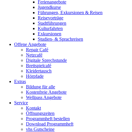
Ferienangebote
Jugendkurse
Führungen, Exkursionen & Reisen
Reisevorträge
Stadtführungen
Kulturfahrten
Exkursionen
Studien- & Sprachreisen
Offene Angebote
Repair Café
Netzcafé
Digitale Sprechstunde
Brettspielcafé
Kleidertausch
Hörpfade
Extras
Bildung für alle
Kostenfreie Angebote
Wellpass Angebote
Service
Kontakt
Öffnungszeiten
Programmheft bestellen
Download Programmheft
vhs Gutscheine