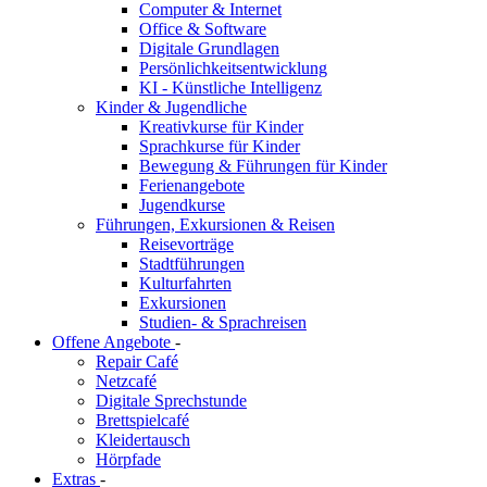
Computer & Internet
Office & Software
Digitale Grundlagen
Persönlichkeitsentwicklung
KI - Künstliche Intelligenz
Kinder & Jugendliche
Kreativkurse für Kinder
Sprachkurse für Kinder
Bewegung & Führungen für Kinder
Ferienangebote
Jugendkurse
Führungen, Exkursionen & Reisen
Reisevorträge
Stadtführungen
Kulturfahrten
Exkursionen
Studien- & Sprachreisen
Offene Angebote
-
Repair Café
Netzcafé
Digitale Sprechstunde
Brettspielcafé
Kleidertausch
Hörpfade
Extras
-