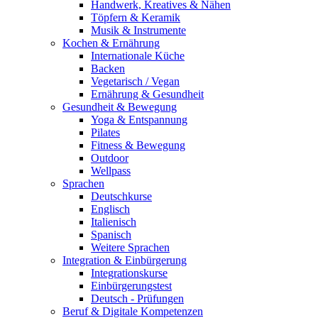
Handwerk, Kreatives & Nähen
Töpfern & Keramik
Musik & Instrumente
Kochen & Ernährung
Internationale Küche
Backen
Vegetarisch / Vegan
Ernährung & Gesundheit
Gesundheit & Bewegung
Yoga & Entspannung
Pilates
Fitness & Bewegung
Outdoor
Wellpass
Sprachen
Deutschkurse
Englisch
Italienisch
Spanisch
Weitere Sprachen
Integration & Einbürgerung
Integrationskurse
Einbürgerungstest
Deutsch - Prüfungen
Beruf & Digitale Kompetenzen