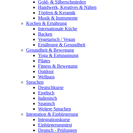
Gold- & Silberschmieden
Handwerk, Kreatives & Nähen
Töpfern & Keramik
Musik & Instrumente
Kochen & Ernährung
Internationale Küche
Backen
Vegetarisch / Vegan
Ernährung & Gesundheit
Gesundheit & Bewegung
Yoga & Entspannung
Pilates
Fitness & Bewegung
Outdoor
Wellpass
Sprachen
Deutschkurse
Englisch
Italienisch
Spanisch
Weitere Sprachen
Integration & Einbürgerung
Integrationskurse
Einbürgerungstest
Deutsch - Prüfungen