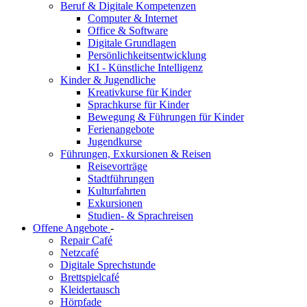
Beruf & Digitale Kompetenzen
Computer & Internet
Office & Software
Digitale Grundlagen
Persönlichkeitsentwicklung
KI - Künstliche Intelligenz
Kinder & Jugendliche
Kreativkurse für Kinder
Sprachkurse für Kinder
Bewegung & Führungen für Kinder
Ferienangebote
Jugendkurse
Führungen, Exkursionen & Reisen
Reisevorträge
Stadtführungen
Kulturfahrten
Exkursionen
Studien- & Sprachreisen
Offene Angebote
-
Repair Café
Netzcafé
Digitale Sprechstunde
Brettspielcafé
Kleidertausch
Hörpfade