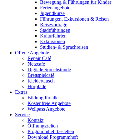
Bewegung & Führungen für Kinder
Ferienangebote
Jugendkurse
Führungen, Exkursionen & Reisen
Reisevorträge
Stadtführungen
Kulturfahrten
Exkursionen
Studien- & Sprachreisen
Offene Angebote
Repair Café
Netzcafé
Digitale Sprechstunde
Brettspielcafé
Kleidertausch
Hörpfade
Extras
Bildung für alle
Kostenfreie Angebote
Wellpass Angebote
Service
Kontakt
Öffnungszeiten
Programmheft bestellen
Download Programmheft