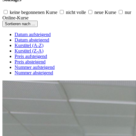
keine begonnenen Kurse
nicht volle
neue Kurse
nur
Online-Kurse
Sortieren nach ...
Datum aufsteigend
Datum absteigend
Kurstitel (A-Z)
Kurstitel (Z-A)
Preis aufsteigend
Preis absteigend
Nummer aufsteigend
Nummer absteigend