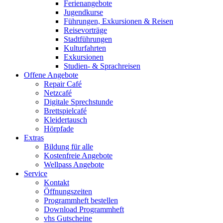
Ferienangebote
Jugendkurse
Führungen, Exkursionen & Reisen
Reisevorträge
Stadtführungen
Kulturfahrten
Exkursionen
Studien- & Sprachreisen
Offene Angebote
Repair Café
Netzcafé
Digitale Sprechstunde
Brettspielcafé
Kleidertausch
Hörpfade
Extras
Bildung für alle
Kostenfreie Angebote
Wellpass Angebote
Service
Kontakt
Öffnungszeiten
Programmheft bestellen
Download Programmheft
vhs Gutscheine