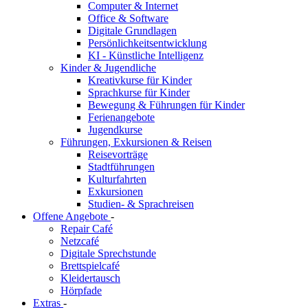
Computer & Internet
Office & Software
Digitale Grundlagen
Persönlichkeitsentwicklung
KI - Künstliche Intelligenz
Kinder & Jugendliche
Kreativkurse für Kinder
Sprachkurse für Kinder
Bewegung & Führungen für Kinder
Ferienangebote
Jugendkurse
Führungen, Exkursionen & Reisen
Reisevorträge
Stadtführungen
Kulturfahrten
Exkursionen
Studien- & Sprachreisen
Offene Angebote
-
Repair Café
Netzcafé
Digitale Sprechstunde
Brettspielcafé
Kleidertausch
Hörpfade
Extras
-