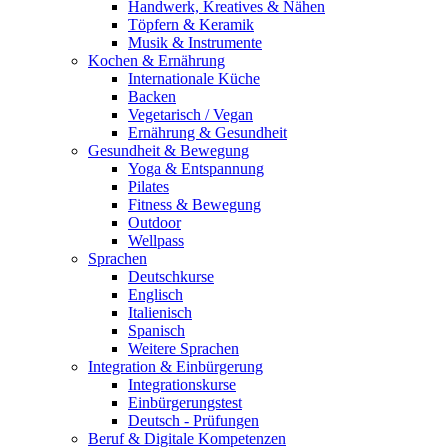
Handwerk, Kreatives & Nähen
Töpfern & Keramik
Musik & Instrumente
Kochen & Ernährung
Internationale Küche
Backen
Vegetarisch / Vegan
Ernährung & Gesundheit
Gesundheit & Bewegung
Yoga & Entspannung
Pilates
Fitness & Bewegung
Outdoor
Wellpass
Sprachen
Deutschkurse
Englisch
Italienisch
Spanisch
Weitere Sprachen
Integration & Einbürgerung
Integrationskurse
Einbürgerungstest
Deutsch - Prüfungen
Beruf & Digitale Kompetenzen