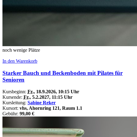
noch wenige Plätze
In den Warenkorb
Starker Bauch und Beckenboden mit Pilates für
Senioren
Kursbeginn:
Fr.
, 18.9.2026, 10:15 Uhr
Kursende:
Fr.
, 5.2.2027, 11:15 Uhr
Kursleitung:
Sabine Reker
Kursort:
vhs, Ahornring 121, Raum 1.1
Gebühr:
99,00 €