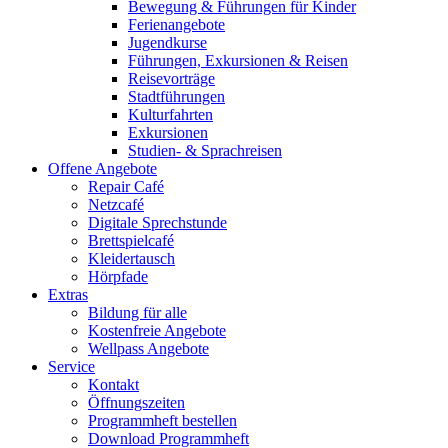
Bewegung & Führungen für Kinder
Ferienangebote
Jugendkurse
Führungen, Exkursionen & Reisen
Reisevorträge
Stadtführungen
Kulturfahrten
Exkursionen
Studien- & Sprachreisen
Offene Angebote
Repair Café
Netzcafé
Digitale Sprechstunde
Brettspielcafé
Kleidertausch
Hörpfade
Extras
Bildung für alle
Kostenfreie Angebote
Wellpass Angebote
Service
Kontakt
Öffnungszeiten
Programmheft bestellen
Download Programmheft