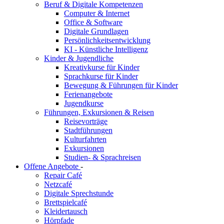
Beruf & Digitale Kompetenzen
Computer & Internet
Office & Software
Digitale Grundlagen
Persönlichkeitsentwicklung
KI - Künstliche Intelligenz
Kinder & Jugendliche
Kreativkurse für Kinder
Sprachkurse für Kinder
Bewegung & Führungen für Kinder
Ferienangebote
Jugendkurse
Führungen, Exkursionen & Reisen
Reisevorträge
Stadtführungen
Kulturfahrten
Exkursionen
Studien- & Sprachreisen
Offene Angebote
-
Repair Café
Netzcafé
Digitale Sprechstunde
Brettspielcafé
Kleidertausch
Hörpfade